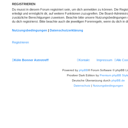
REGISTRIEREN
Du musst in diesem Forum registriert sein, um dich anmelden zu können. Die Regist
erledigt und ermöglicht dir, auf weitere Funktionen zuzugreifen. Die Board-Administr
zusätzliche Berechtigungen zuweisen. Beachte bitte unsere Nutzungsbedingungen
du dich registrierst. Bitte beachte auch die jeweiligen Forenregeln, wenn du dich in
Nutzungsbedingungen
|
Datenschutzerklärung
Registrieren
Köln Bonner Astrotreff
Kontakt
Impressum
Alle Coo
Powered by
phpBB
® Forum Software © phpBB Li
Prosilver Dark Edition by
Premium phpBB Styl
Deutsche Übersetzung durch
phpBB.de
Datenschutz
|
Nutzungsbedingungen