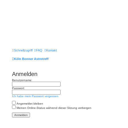
Schnellzugriff
FAQ
Kontakt
Köln Bonner Astrotreff
Anmelden
Benutzername:
Passwort:
Ich habe mein Passwort vergessen
Angemeldet bleiben
Meinen Online-Status während dieser Sitzung verbergen