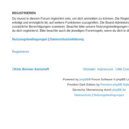
REGISTRIEREN
Du musst in diesem Forum registriert sein, um dich anmelden zu können. Die Regist
erledigt und ermöglicht dir, auf weitere Funktionen zuzugreifen. Die Board-Administr
zusätzliche Berechtigungen zuweisen. Beachte bitte unsere Nutzungsbedingungen
du dich registrierst. Bitte beachte auch die jeweiligen Forenregeln, wenn du dich in
Nutzungsbedingungen
|
Datenschutzerklärung
Registrieren
Köln Bonner Astrotreff
Kontakt
Impressum
Alle Coo
Powered by
phpBB
® Forum Software © phpBB Li
Prosilver Dark Edition by
Premium phpBB Styl
Deutsche Übersetzung durch
phpBB.de
Datenschutz
|
Nutzungsbedingungen