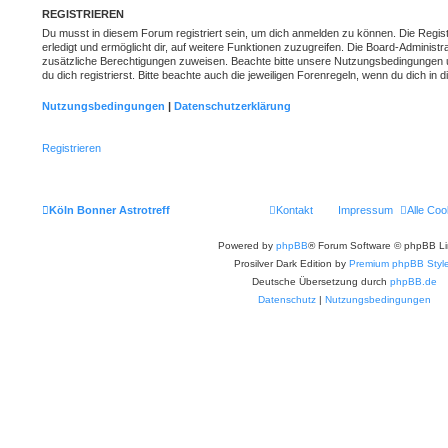
REGISTRIEREN
Du musst in diesem Forum registriert sein, um dich anmelden zu können. Die Regist
erledigt und ermöglicht dir, auf weitere Funktionen zuzugreifen. Die Board-Administr
zusätzliche Berechtigungen zuweisen. Beachte bitte unsere Nutzungsbedingungen
du dich registrierst. Bitte beachte auch die jeweiligen Forenregeln, wenn du dich in
Nutzungsbedingungen
|
Datenschutzerklärung
Registrieren
Köln Bonner Astrotreff
Kontakt
Impressum
Alle Coo
Powered by
phpBB
® Forum Software © phpBB Li
Prosilver Dark Edition by
Premium phpBB Styl
Deutsche Übersetzung durch
phpBB.de
Datenschutz
|
Nutzungsbedingungen