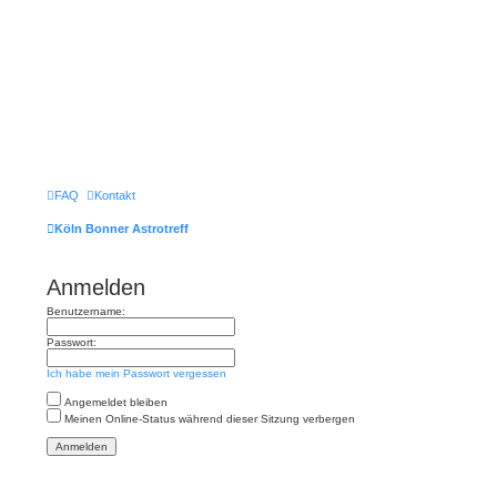
FAQ
Kontakt
Köln Bonner Astrotreff
Anmelden
Benutzername:
Passwort:
Ich habe mein Passwort vergessen
Angemeldet bleiben
Meinen Online-Status während dieser Sitzung verbergen