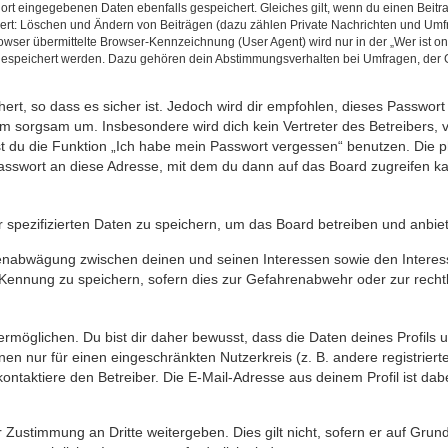
 dort eingegebenen Daten ebenfalls gespeichert. Gleiches gilt, wenn du einen Beitr
hert: Löschen und Ändern von Beiträgen (dazu zählen Private Nachrichten und Umf
er übermittelte Browser-Kennzeichnung (User Agent) wird nur in der „Wer ist onl
 gespeichert werden. Dazu gehören dein Abstimmungsverhalten bei Umfragen, der G
rt, so dass es sicher ist. Jedoch wird dir empfohlen, dieses Passwort
hm sorgsam um. Insbesondere wird dich kein Vertreter des Betreibers, 
nst du die Funktion „Ich habe mein Passwort vergessen“ benutzen. Di
asswort an diese Adresse, mit dem du dann auf das Board zugreifen ka
 spezifizierten Daten zu speichern, um das Board betreiben und anbie
ssenabwägung zwischen deinen und seinen Interessen sowie den Interes
ennung zu speichern, sofern dies zur Gefahrenabwehr oder zur rechtli
öglichen. Du bist dir daher bewusst, dass die Daten deines Profils und 
nen nur für einen eingeschränkten Nutzerkreis (z. B. andere registrier
taktiere den Betreiber. Die E-Mail-Adresse aus deinem Profil ist dab
 Zustimmung an Dritte weitergeben. Dies gilt nicht, sofern er auf Gru