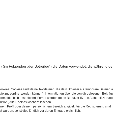
pBB3“) (im Folgenden „der Betreiber“) die Daten verwendet, die währen
kies. Cookies sind kleine Textdateien, die dein Browser als temporäre Dateien ab
frufe zugeordnet werden können), Informationen über die von dir gelesenen Beiträg
gemeldet bist) gespeichert. Ferner werden deine Benutzer-ID, ein Authentifizieru
nktion „Alle Cookies löschen“ löschen.
deinem Profil oder deinem persönlichem Bereich angibst. Für die Registrierung sin
wurden, so ist dies für dich vor deren Eingabe ersichtlich.