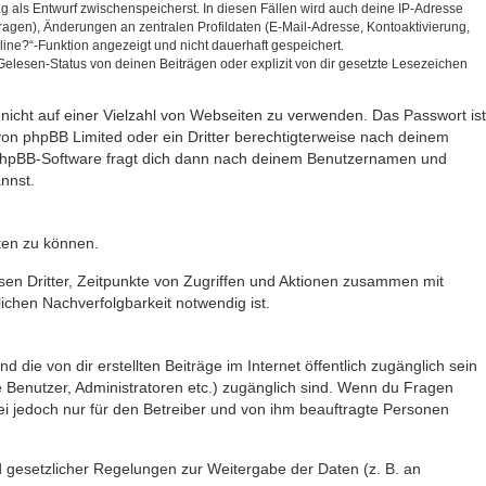
ag als Entwurf zwischenspeicherst. In diesen Fällen wird auch deine IP-Adresse
ragen), Änderungen an zentralen Profildaten (E-Mail-Adresse, Kontoaktivierung,
ine?“-Funktion angezeigt und nicht dauerhaft gespeichert.
elesen-Status von deinen Beiträgen oder explizit von dir gesetzte Lesezeichen
 nicht auf einer Vielzahl von Webseiten zu verwenden. Das Passwort ist
von phpBB Limited oder ein Dritter berechtigterweise nach deinem
e phpBB-Software fragt dich dann nach deinem Benutzernamen und
nnst.
ten zu können.
sen Dritter, Zeitpunkte von Zugriffen und Aktionen zusammen mit
chen Nachverfolgbarkeit notwendig ist.
die von dir erstellten Beiträge im Internet öffentlich zugänglich sein
te Benutzer, Administratoren etc.) zugänglich sind. Wenn du Fragen
ei jedoch nur für den Betreiber und von ihm beauftragte Personen
nd gesetzlicher Regelungen zur Weitergabe der Daten (z. B. an