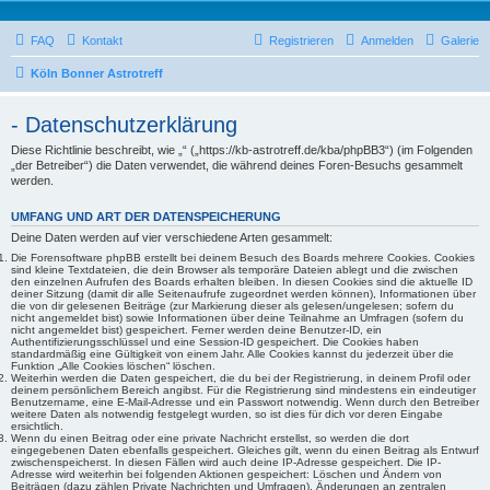
FAQ
Kontakt
Registrieren
Anmelden
Galerie
Köln Bonner Astrotreff
- Datenschutzerklärung
Diese Richtlinie beschreibt, wie „“ („https://kb-astrotreff.de/kba/phpBB3“) (im Folgenden
„der Betreiber“) die Daten verwendet, die während deines Foren-Besuchs gesammelt
werden.
UMFANG UND ART DER DATENSPEICHERUNG
Deine Daten werden auf vier verschiedene Arten gesammelt:
Die Forensoftware phpBB erstellt bei deinem Besuch des Boards mehrere Cookies. Cookies
sind kleine Textdateien, die dein Browser als temporäre Dateien ablegt und die zwischen
den einzelnen Aufrufen des Boards erhalten bleiben. In diesen Cookies sind die aktuelle ID
deiner Sitzung (damit dir alle Seitenaufrufe zugeordnet werden können), Informationen über
die von dir gelesenen Beiträge (zur Markierung dieser als gelesen/ungelesen; sofern du
nicht angemeldet bist) sowie Informationen über deine Teilnahme an Umfragen (sofern du
nicht angemeldet bist) gespeichert. Ferner werden deine Benutzer-ID, ein
Authentifizierungsschlüssel und eine Session-ID gespeichert. Die Cookies haben
standardmäßig eine Gültigkeit von einem Jahr. Alle Cookies kannst du jederzeit über die
Funktion „Alle Cookies löschen“ löschen.
Weiterhin werden die Daten gespeichert, die du bei der Registrierung, in deinem Profil oder
deinem persönlichem Bereich angibst. Für die Registrierung sind mindestens ein eindeutiger
Benutzername, eine E-Mail-Adresse und ein Passwort notwendig. Wenn durch den Betreiber
weitere Daten als notwendig festgelegt wurden, so ist dies für dich vor deren Eingabe
ersichtlich.
Wenn du einen Beitrag oder eine private Nachricht erstellst, so werden die dort
eingegebenen Daten ebenfalls gespeichert. Gleiches gilt, wenn du einen Beitrag als Entwurf
zwischenspeicherst. In diesen Fällen wird auch deine IP-Adresse gespeichert. Die IP-
Adresse wird weiterhin bei folgenden Aktionen gespeichert: Löschen und Ändern von
Beiträgen (dazu zählen Private Nachrichten und Umfragen), Änderungen an zentralen