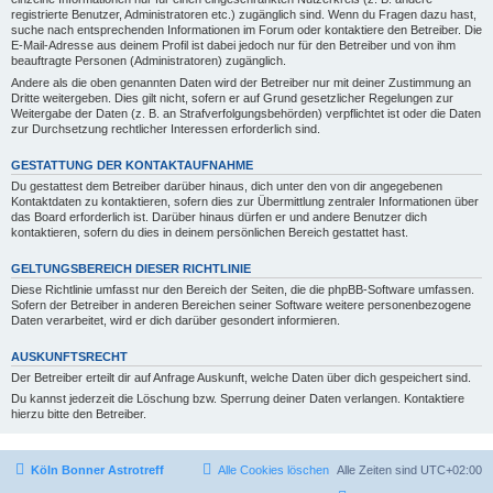
registrierte Benutzer, Administratoren etc.) zugänglich sind. Wenn du Fragen dazu hast,
suche nach entsprechenden Informationen im Forum oder kontaktiere den Betreiber. Die
E-Mail-Adresse aus deinem Profil ist dabei jedoch nur für den Betreiber und von ihm
beauftragte Personen (Administratoren) zugänglich.
Andere als die oben genannten Daten wird der Betreiber nur mit deiner Zustimmung an
Dritte weitergeben. Dies gilt nicht, sofern er auf Grund gesetzlicher Regelungen zur
Weitergabe der Daten (z. B. an Strafverfolgungsbehörden) verpflichtet ist oder die Daten
zur Durchsetzung rechtlicher Interessen erforderlich sind.
GESTATTUNG DER KONTAKTAUFNAHME
Du gestattest dem Betreiber darüber hinaus, dich unter den von dir angegebenen
Kontaktdaten zu kontaktieren, sofern dies zur Übermittlung zentraler Informationen über
das Board erforderlich ist. Darüber hinaus dürfen er und andere Benutzer dich
kontaktieren, sofern du dies in deinem persönlichen Bereich gestattet hast.
GELTUNGSBEREICH DIESER RICHTLINIE
Diese Richtlinie umfasst nur den Bereich der Seiten, die die phpBB-Software umfassen.
Sofern der Betreiber in anderen Bereichen seiner Software weitere personenbezogene
Daten verarbeitet, wird er dich darüber gesondert informieren.
AUSKUNFTSRECHT
Der Betreiber erteilt dir auf Anfrage Auskunft, welche Daten über dich gespeichert sind.
Du kannst jederzeit die Löschung bzw. Sperrung deiner Daten verlangen. Kontaktiere
hierzu bitte den Betreiber.
Köln Bonner Astrotreff
Alle Cookies löschen
Alle Zeiten sind
UTC+02:00