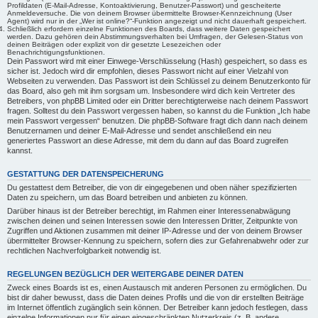
Profildaten (E-Mail-Adresse, Kontoaktivierung, Benutzer-Passwort) und gescheiterte
Anmeldeversuche. Die von deinem Browser übermittelte Browser-Kennzeichnung (User
Agent) wird nur in der „Wer ist online?“-Funktion angezeigt und nicht dauerhaft gespeichert.
Schließlich erfordern einzelne Funktionen des Boards, dass weitere Daten gespeichert
werden. Dazu gehören dein Abstimmungsverhalten bei Umfragen, der Gelesen-Status von
deinen Beiträgen oder explizit von dir gesetzte Lesezeichen oder
Benachrichtigungsfunktionen.
Dein Passwort wird mit einer Einwege-Verschlüsselung (Hash) gespeichert, so dass es
sicher ist. Jedoch wird dir empfohlen, dieses Passwort nicht auf einer Vielzahl von
Webseiten zu verwenden. Das Passwort ist dein Schlüssel zu deinem Benutzerkonto für
das Board, also geh mit ihm sorgsam um. Insbesondere wird dich kein Vertreter des
Betreibers, von phpBB Limited oder ein Dritter berechtigterweise nach deinem Passwort
fragen. Solltest du dein Passwort vergessen haben, so kannst du die Funktion „Ich habe
mein Passwort vergessen“ benutzen. Die phpBB-Software fragt dich dann nach deinem
Benutzernamen und deiner E-Mail-Adresse und sendet anschließend ein neu
generiertes Passwort an diese Adresse, mit dem du dann auf das Board zugreifen
kannst.
GESTATTUNG DER DATENSPEICHERUNG
Du gestattest dem Betreiber, die von dir eingegebenen und oben näher spezifizierten
Daten zu speichern, um das Board betreiben und anbieten zu können.
Darüber hinaus ist der Betreiber berechtigt, im Rahmen einer Interessenabwägung
zwischen deinen und seinen Interessen sowie den Interessen Dritter, Zeitpunkte von
Zugriffen und Aktionen zusammen mit deiner IP-Adresse und der von deinem Browser
übermittelter Browser-Kennung zu speichern, sofern dies zur Gefahrenabwehr oder zur
rechtlichen Nachverfolgbarkeit notwendig ist.
REGELUNGEN BEZÜGLICH DER WEITERGABE DEINER DATEN
Zweck eines Boards ist es, einen Austausch mit anderen Personen zu ermöglichen. Du
bist dir daher bewusst, dass die Daten deines Profils und die von dir erstellten Beiträge
im Internet öffentlich zugänglich sein können. Der Betreiber kann jedoch festlegen, dass
einzelne Informationen nur für einen eingeschränkten Nutzerkreis (z. B. andere