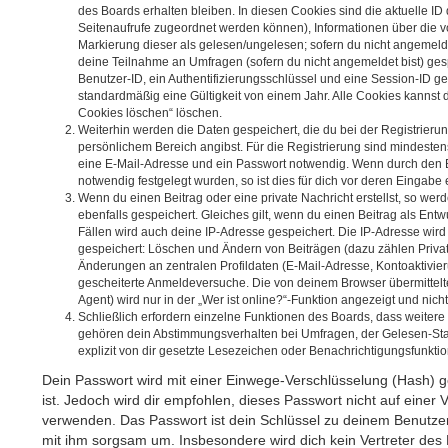
des Boards erhalten bleiben. In diesen Cookies sind die aktuelle ID d
Seitenaufrufe zugeordnet werden können), Informationen über die v
Markierung dieser als gelesen/ungelesen; sofern du nicht angemelde
deine Teilnahme an Umfragen (sofern du nicht angemeldet bist) ges
Benutzer-ID, ein Authentifizierungsschlüssel und eine Session-ID g
standardmäßig eine Gültigkeit von einem Jahr. Alle Cookies kannst du
Cookies löschen“ löschen.
Weiterhin werden die Daten gespeichert, die du bei der Registrierun
persönlichem Bereich angibst. Für die Registrierung sind mindeste
eine E-Mail-Adresse und ein Passwort notwendig. Wenn durch den B
notwendig festgelegt wurden, so ist dies für dich vor deren Eingabe e
Wenn du einen Beitrag oder eine private Nachricht erstellst, so we
ebenfalls gespeichert. Gleiches gilt, wenn du einen Beitrag als Entw
Fällen wird auch deine IP-Adresse gespeichert. Die IP-Adresse wird
gespeichert: Löschen und Ändern von Beiträgen (dazu zählen Priva
Änderungen an zentralen Profildaten (E-Mail-Adresse, Kontoaktivie
gescheiterte Anmeldeversuche. Die von deinem Browser übermittel
Agent) wird nur in der „Wer ist online?“-Funktion angezeigt und nich
Schließlich erfordern einzelne Funktionen des Boards, dass weiter
gehören dein Abstimmungsverhalten bei Umfragen, der Gelesen-Sta
explizit von dir gesetzte Lesezeichen oder Benachrichtigungsfunkti
Dein Passwort wird mit einer Einwege-Verschlüsselung (Hash) ge
ist. Jedoch wird dir empfohlen, dieses Passwort nicht auf einer 
verwenden. Das Passwort ist dein Schlüssel zu deinem Benutzer
mit ihm sorgsam um. Insbesondere wird dich kein Vertreter des