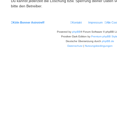
Du kannst jederzeit die Löschung bzw. Sperrung deiner Daten ve
bitte den Betreiber.
Köln Bonner Astrotreff
Kontakt
Impressum
Alle Coo
Powered by
phpBB
® Forum Software © phpBB Li
Prosilver Dark Edition by
Premium phpBB Styl
Deutsche Übersetzung durch
phpBB.de
Datenschutz
|
Nutzungsbedingungen