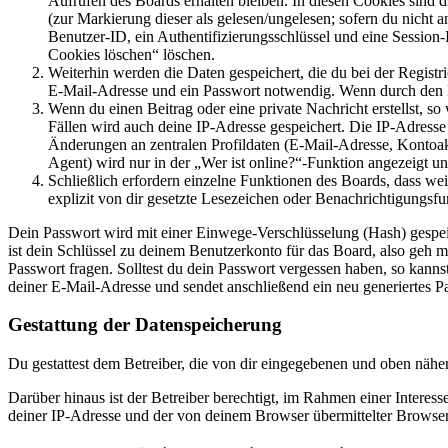
Aufrufen des Boards erhalten bleiben. In diesen Cookies sind d
(zur Markierung dieser als gelesen/ungelesen; sofern du nicht 
Benutzer-ID, ein Authentifizierungsschlüssel und eine Session-
Cookies löschen“ löschen.
Weiterhin werden die Daten gespeichert, die du bei der Registr
E-Mail-Adresse und ein Passwort notwendig. Wenn durch den Bet
Wenn du einen Beitrag oder eine private Nachricht erstellst, so
Fällen wird auch deine IP-Adresse gespeichert. Die IP-Adress
Änderungen an zentralen Profildaten (E-Mail-Adresse, Kontoa
Agent) wird nur in der „Wer ist online?“-Funktion angezeigt un
Schließlich erfordern einzelne Funktionen des Boards, dass w
explizit von dir gesetzte Lesezeichen oder Benachrichtigungsfu
Dein Passwort wird mit einer Einwege-Verschlüsselung (Hash) gespeich
ist dein Schlüssel zu deinem Benutzerkonto für das Board, also geh m
Passwort fragen. Solltest du dein Passwort vergessen haben, so kan
deiner E-Mail-Adresse und sendet anschließend ein neu generiertes P
Gestattung der Datenspeicherung
Du gestattest dem Betreiber, die von dir eingegebenen und oben nähe
Darüber hinaus ist der Betreiber berechtigt, im Rahmen einer Intere
deiner IP-Adresse und der von deinem Browser übermittelter Browser