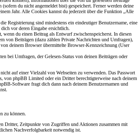
 werden können), Informationen über die von dir gelesenen Beiträge
 (sofern du nicht angemeldet bist) gespeichert. Ferner werden deine
inem Jahr. Alle Cookies kannst du jederzeit über die Funktion „Alle
 die Registrierung sind mindestens ein eindeutiger Benutzername, eine
dich vor deren Eingabe ersichtlich.
lt, wenn du einen Beitrag als Entwurf zwischenspeicherst. In diesen
ern von Beiträgen (dazu zählen Private Nachrichten und Umfragen),
ie von deinem Browser übermittelte Browser-Kennzeichnung (User
ten bei Umfragen, der Gelesen-Status von deinen Beiträgen oder
t nicht auf einer Vielzahl von Webseiten zu verwenden. Das Passwort
rs, von phpBB Limited oder ein Dritter berechtigterweise nach deinem
e phpBB-Software fragt dich dann nach deinem Benutzernamen und
nst.
en zu können.
sen Dritter, Zeitpunkte von Zugriffen und Aktionen zusammen mit
lichen Nachverfolgbarkeit notwendig ist.