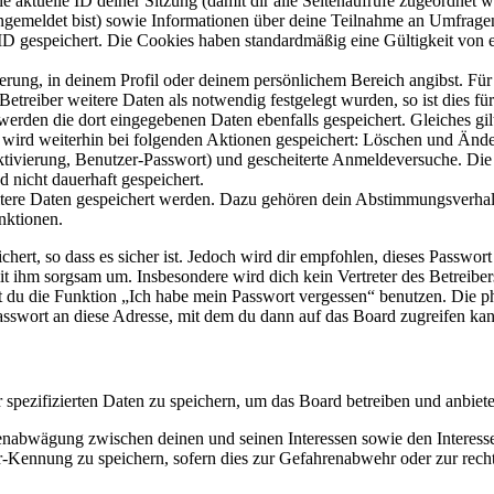
ie aktuelle ID deiner Sitzung (damit dir alle Seitenaufrufe zugeordnet
angemeldet bist) sowie Informationen über deine Teilnahme an Umfragen
ID gespeichert. Die Cookies haben standardmäßig eine Gültigkeit von e
ierung, in deinem Profil oder deinem persönlichem Bereich angibst. Für
reiber weitere Daten als notwendig festgelegt wurden, so ist dies für 
 werden die dort eingegebenen Daten ebenfalls gespeichert. Gleiches gi
e wird weiterhin bei folgenden Aktionen gespeichert: Löschen und Änd
ktivierung, Benutzer-Passwort) und gescheiterte Anmeldeversuche. D
d nicht dauerhaft gespeichert.
eitere Daten gespeichert werden. Dazu gehören dein Abstimmungsverhal
nktionen.
ert, so dass es sicher ist. Jedoch wird dir empfohlen, dieses Passwor
it ihm sorgsam um. Insbesondere wird dich kein Vertreter des Betreibe
nst du die Funktion „Ich habe mein Passwort vergessen“ benutzen. Di
asswort an diese Adresse, mit dem du dann auf das Board zugreifen kan
r spezifizierten Daten zu speichern, um das Board betreiben und anbiet
ssenabwägung zwischen deinen und seinen Interessen sowie den Interes
-Kennung zu speichern, sofern dies zur Gefahrenabwehr oder zur recht