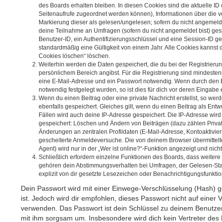
des Boards erhalten bleiben. In diesen Cookies sind die aktuelle ID d
Seitenaufrufe zugeordnet werden können), Informationen über die v
Markierung dieser als gelesen/ungelesen; sofern du nicht angemelde
deine Teilnahme an Umfragen (sofern du nicht angemeldet bist) ges
Benutzer-ID, ein Authentifizierungsschlüssel und eine Session-ID g
standardmäßig eine Gültigkeit von einem Jahr. Alle Cookies kannst du
Cookies löschen“ löschen.
Weiterhin werden die Daten gespeichert, die du bei der Registrierun
persönlichem Bereich angibst. Für die Registrierung sind mindeste
eine E-Mail-Adresse und ein Passwort notwendig. Wenn durch den B
notwendig festgelegt wurden, so ist dies für dich vor deren Eingabe e
Wenn du einen Beitrag oder eine private Nachricht erstellst, so we
ebenfalls gespeichert. Gleiches gilt, wenn du einen Beitrag als Entw
Fällen wird auch deine IP-Adresse gespeichert. Die IP-Adresse wird
gespeichert: Löschen und Ändern von Beiträgen (dazu zählen Priva
Änderungen an zentralen Profildaten (E-Mail-Adresse, Kontoaktivie
gescheiterte Anmeldeversuche. Die von deinem Browser übermittel
Agent) wird nur in der „Wer ist online?“-Funktion angezeigt und nich
Schließlich erfordern einzelne Funktionen des Boards, dass weiter
gehören dein Abstimmungsverhalten bei Umfragen, der Gelesen-Sta
explizit von dir gesetzte Lesezeichen oder Benachrichtigungsfunkti
Dein Passwort wird mit einer Einwege-Verschlüsselung (Hash) ge
ist. Jedoch wird dir empfohlen, dieses Passwort nicht auf einer 
verwenden. Das Passwort ist dein Schlüssel zu deinem Benutzer
mit ihm sorgsam um. Insbesondere wird dich kein Vertreter des