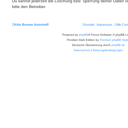
Du kannst jederzeit die Löschung bzw. Sperrung deiner Daten ve
bitte den Betreiber.
Köln Bonner Astrotreff
Kontakt
Impressum
Alle Coo
Powered by
phpBB
® Forum Software © phpBB Li
Prosilver Dark Edition by
Premium phpBB Styl
Deutsche Übersetzung durch
phpBB.de
Datenschutz
|
Nutzungsbedingungen