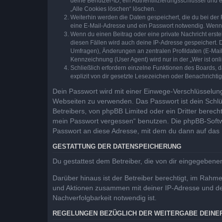
deine Benutzer-ID, ein Authentifizierungsschlüssel und 
„Alle Cookies löschen“ löschen.
Weiterhin werden die Daten gespeichert, die du bei der 
eine E-Mail-Adresse und ein Passwort notwendig. Wenn du
Wenn du einen Beitrag oder eine private Nachricht erste
diesen Fällen wird auch deine IP-Adresse gespeichert. 
Umfragen), Änderungen an zentralen Profildaten (E-Mai
Kennzeichnung (User Agent) wird nur in der „Wer ist onl
Schließlich erfordern einzelne Funktionen des Boards,
explizit von dir gesetzte Lesezeichen oder Benachrichti
Dein Passwort wird mit einer Einwege-Verschlüsselung 
Webseiten zu verwenden. Das Passwort ist dein Schlü
Betreibers, von phpBB Limited oder ein Dritter berec
mein Passwort vergessen“ benutzen. Die phpBB-Softw
Passwort an diese Adresse, mit dem du dann auf das 
GESTATTUNG DER DATENSPEICHERUNG
Du gestattest dem Betreiber, die von dir eingegeben
Darüber hinaus ist der Betreiber berechtigt, im Rahm
und Aktionen zusammen mit deiner IP-Adresse und de
Nachverfolgbarkeit notwendig ist.
REGELUNGEN BEZÜGLICH DER WEITERGABE DEINE