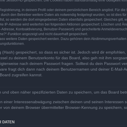
eine Session-ID gespeichert. Die Cookies haben standardmäßig eine Gültigkeit von 
Registrierung, in deinem Profil oder deinem persönlichem Bereich angibst. Für di
rch den Betreiber weitere Daten als notwendig festgelegt wurden, so ist dies für 
llst, so werden die dort eingegebenen Daten ebenfalls gespeichert. Gleiches gilt, 
Die IP-Adresse wird weiterhin bei folgenden Aktionen gespeichert: Löschen und Än
l-Adresse, Kontoaktivierung, Benutzer-Passwort) und gescheiterte Anmeldeversuch
ine?“-Funktion angezeigt und nicht dauerhaft gespeichert.
 dass weitere Daten gespeichert werden. Dazu gehören dein Abstimmungsverhalten
gungsfunktionen.
(Hash) gespeichert, so dass es sicher ist. Jedoch wird dir empfohlen, 
ssel zu deinem Benutzerkonto für das Board, also geh mit ihm sorgsam
htigterweise nach deinem Passwort fragen. Solltest du dein Passwort v
are fragt dich dann nach deinem Benutzernamen und deiner E-Mail-Ad
Board zugreifen kannst.
en und oben näher spezifizierten Daten zu speichern, um das Board bet
en einer Interessenabwägung zwischen deinen und seinen Interessen sow
r von deinem Browser übermittelter Browser-Kennung zu speichern, so
R DATEN