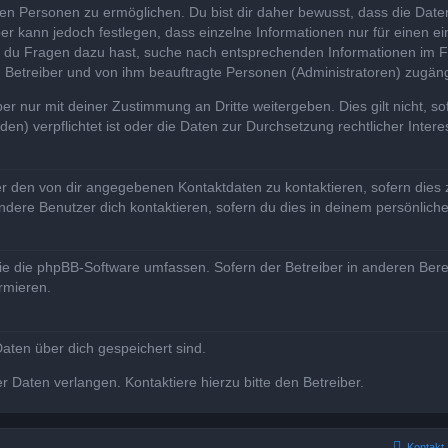
n Personen zu ermöglichen. Du bist dir daher bewusst, dass die Daten d
ber kann jedoch festlegen, dass einzelne Informationen nur für einen ei
n du Fragen dazu hast, suche nach entsprechenden Informationen im Fo
n Betreiber und von ihm beauftragte Personen (Administratoren) zugäng
r nur mit deiner Zustimmung an Dritte weitergeben. Dies gilt nicht, s
n) verpflichtet ist oder die Daten zur Durchsetzung rechtlicher Interes
er den von dir angegebenen Kontaktdaten zu kontaktieren, sofern dies 
andere Benutzer dich kontaktieren, sofern du dies in deinem persönliche
, die die phpBB-Software umfassen. Sofern der Betreiber in anderen Be
ormieren.
 Daten über dich gespeichert sind.
 Daten verlangen. Kontaktiere hierzu bitte den Betreiber.
Kontakt