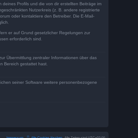
eines Profils und die von dir erstellten Beiträge im
ngeschränkten Nutzerkreis (z. B. andere registrierte
rum oder kontaktiere den Betreiber. Die E-Mail-
lich.
ofern er auf Grund gesetzlicher Regelungen zur
sen erforderlich sind.
zur Übermittlung zentraler Informationen über das
n Bereich gestattet hast.
reichen seiner Software weitere personenbezogene
Impressum
Alle Cookies löschen
Alle Zeiten sind
UTC+02:00