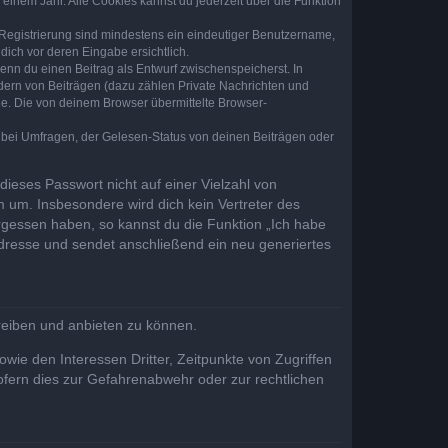
einem Jahr. Alle Cookies kannst du jederzeit über die Funktion
e Registrierung sind mindestens ein eindeutiger Benutzername,
dich vor deren Eingabe ersichtlich.
wenn du einen Beitrag als Entwurf zwischenspeicherst. In
dern von Beiträgen (dazu zählen Private Nachrichten und
e. Die von deinem Browser übermittelte Browser-
 bei Umfragen, der Gelesen-Status von deinen Beiträgen oder
dieses Passwort nicht auf einer Vielzahl von
 um. Insbesondere wird dich kein Vertreter des
ergessen haben, so kannst du die Funktion „Ich habe
resse und sendet anschließend ein neu generiertes
reiben und anbieten zu können.
ie den Interessen Dritter, Zeitpunkte von Zugriffen
fern dies zur Gefahrenabwehr oder zur rechtlichen