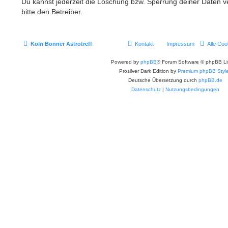
Du kannst jederzeit die Löschung bzw. Sperrung deiner Daten ve
bitte den Betreiber.
Köln Bonner Astrotreff
Kontakt
Impressum
Alle Coo
Powered by
phpBB
® Forum Software © phpBB Li
Prosilver Dark Edition by
Premium phpBB Styl
Deutsche Übersetzung durch
phpBB.de
Datenschutz
|
Nutzungsbedingungen