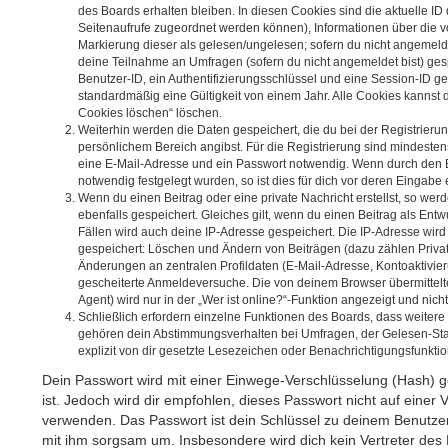
des Boards erhalten bleiben. In diesen Cookies sind die aktuelle ID d
Seitenaufrufe zugeordnet werden können), Informationen über die v
Markierung dieser als gelesen/ungelesen; sofern du nicht angemelde
deine Teilnahme an Umfragen (sofern du nicht angemeldet bist) ges
Benutzer-ID, ein Authentifizierungsschlüssel und eine Session-ID g
standardmäßig eine Gültigkeit von einem Jahr. Alle Cookies kannst du
Cookies löschen“ löschen.
Weiterhin werden die Daten gespeichert, die du bei der Registrierun
persönlichem Bereich angibst. Für die Registrierung sind mindeste
eine E-Mail-Adresse und ein Passwort notwendig. Wenn durch den B
notwendig festgelegt wurden, so ist dies für dich vor deren Eingabe e
Wenn du einen Beitrag oder eine private Nachricht erstellst, so we
ebenfalls gespeichert. Gleiches gilt, wenn du einen Beitrag als Entw
Fällen wird auch deine IP-Adresse gespeichert. Die IP-Adresse wird
gespeichert: Löschen und Ändern von Beiträgen (dazu zählen Priva
Änderungen an zentralen Profildaten (E-Mail-Adresse, Kontoaktivie
gescheiterte Anmeldeversuche. Die von deinem Browser übermittel
Agent) wird nur in der „Wer ist online?“-Funktion angezeigt und nich
Schließlich erfordern einzelne Funktionen des Boards, dass weiter
gehören dein Abstimmungsverhalten bei Umfragen, der Gelesen-Sta
explizit von dir gesetzte Lesezeichen oder Benachrichtigungsfunkti
Dein Passwort wird mit einer Einwege-Verschlüsselung (Hash) ge
ist. Jedoch wird dir empfohlen, dieses Passwort nicht auf einer 
verwenden. Das Passwort ist dein Schlüssel zu deinem Benutzer
mit ihm sorgsam um. Insbesondere wird dich kein Vertreter des