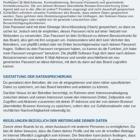
Profildaten (E-Mail-Adresse, Kontoaktivierung, Benutzer-Passwort) und gescheiterte
Anmeldeversuche. Die von deinem Browser übermittelte Browser-Kennzeichnung (User
Agent) wird nur in der „Wer ist online?“-Funktion angezeigt und nicht dauerhaft gespeichert.
Schließlich erfordern einzelne Funktionen des Boards, dass weitere Daten gespeichert
werden. Dazu gehören dein Abstimmungsverhalten bei Umfragen, der Gelesen-Status von
deinen Beiträgen oder explizit von dir gesetzte Lesezeichen oder
Benachrichtigungsfunktionen.
Dein Passwort wird mit einer Einwege-Verschlüsselung (Hash) gespeichert, so dass es
sicher ist. Jedoch wird dir empfohlen, dieses Passwort nicht auf einer Vielzahl von
Webseiten zu verwenden. Das Passwort ist dein Schlüssel zu deinem Benutzerkonto für
das Board, also geh mit ihm sorgsam um. Insbesondere wird dich kein Vertreter des
Betreibers, von phpBB Limited oder ein Dritter berechtigterweise nach deinem Passwort
fragen. Solltest du dein Passwort vergessen haben, so kannst du die Funktion „Ich habe
mein Passwort vergessen“ benutzen. Die phpBB-Software fragt dich dann nach deinem
Benutzernamen und deiner E-Mail-Adresse und sendet anschließend ein neu
generiertes Passwort an diese Adresse, mit dem du dann auf das Board zugreifen
kannst.
GESTATTUNG DER DATENSPEICHERUNG
Du gestattest dem Betreiber, die von dir eingegebenen und oben näher spezifizierten
Daten zu speichern, um das Board betreiben und anbieten zu können.
Darüber hinaus ist der Betreiber berechtigt, im Rahmen einer Interessenabwägung
zwischen deinen und seinen Interessen sowie den Interessen Dritter, Zeitpunkte von
Zugriffen und Aktionen zusammen mit deiner IP-Adresse und der von deinem Browser
übermittelter Browser-Kennung zu speichern, sofern dies zur Gefahrenabwehr oder zur
rechtlichen Nachverfolgbarkeit notwendig ist.
REGELUNGEN BEZÜGLICH DER WEITERGABE DEINER DATEN
Zweck eines Boards ist es, einen Austausch mit anderen Personen zu ermöglichen. Du
bist dir daher bewusst, dass die Daten deines Profils und die von dir erstellten Beiträge
im Internet öffentlich zugänglich sein können. Der Betreiber kann jedoch festlegen, dass
einzelne Informationen nur für einen eingeschränkten Nutzerkreis (z. B. andere