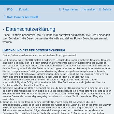
FAQ
Kontakt
Registrieren
Anmelden
Galerie
Köln Bonner Astrotreff
- Datenschutzerklärung
Diese Richtlinie beschreibt, wie „“ („https://kb-astrotreff.de/kba/phpBB3“) (im Folgenden
„der Betreiber“) die Daten verwendet, die während deines Foren-Besuchs gesammelt
werden.
UMFANG UND ART DER DATENSPEICHERUNG
Deine Daten werden auf vier verschiedene Arten gesammelt:
Die Forensoftware phpBB erstellt bei deinem Besuch des Boards mehrere Cookies. Cookies
sind kleine Textdateien, die dein Browser als temporäre Dateien ablegt und die zwischen
den einzelnen Aufrufen des Boards erhalten bleiben. In diesen Cookies sind die aktuelle ID
deiner Sitzung (damit dir alle Seitenaufrufe zugeordnet werden können), Informationen über
die von dir gelesenen Beiträge (zur Markierung dieser als gelesen/ungelesen; sofern du
nicht angemeldet bist) sowie Informationen über deine Teilnahme an Umfragen (sofern du
nicht angemeldet bist) gespeichert. Ferner werden deine Benutzer-ID, ein
Authentifizierungsschlüssel und eine Session-ID gespeichert. Die Cookies haben
standardmäßig eine Gültigkeit von einem Jahr. Alle Cookies kannst du jederzeit über die
Funktion „Alle Cookies löschen“ löschen.
Weiterhin werden die Daten gespeichert, die du bei der Registrierung, in deinem Profil oder
deinem persönlichem Bereich angibst. Für die Registrierung sind mindestens ein eindeutiger
Benutzername, eine E-Mail-Adresse und ein Passwort notwendig. Wenn durch den Betreiber
weitere Daten als notwendig festgelegt wurden, so ist dies für dich vor deren Eingabe
ersichtlich.
Wenn du einen Beitrag oder eine private Nachricht erstellst, so werden die dort
eingegebenen Daten ebenfalls gespeichert. Gleiches gilt, wenn du einen Beitrag als Entwurf
zwischenspeicherst. In diesen Fällen wird auch deine IP-Adresse gespeichert. Die IP-
Adresse wird weiterhin bei folgenden Aktionen gespeichert: Löschen und Ändern von
Beiträgen (dazu zählen Private Nachrichten und Umfragen), Änderungen an zentralen