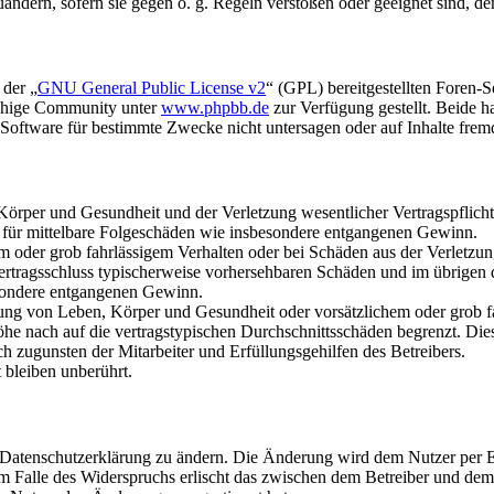
uändern, sofern sie gegen o. g. Regeln verstoßen oder geeignet sind, 
 der „
GNU General Public License v2
“ (GPL) bereitgestellten Foren-
achige Community unter
www.phpbb.de
zur Verfügung gestellt. Beide h
oftware für bestimmte Zwecke nicht untersagen oder auf Inhalte frem
rper und Gesundheit und der Verletzung wesentlicher Vertragspflichten
ch für mittelbare Folgeschäden wie insbesondere entgangenen Gewinn.
em oder grob fahrlässigem Verhalten oder bei Schäden aus der Verletz
i Vertragsschluss typischerweise vorhersehbaren Schäden und im übrigen
besondere entgangenen Gewinn.
ng von Leben, Körper und Gesundheit oder vorsätzlichem oder grob fah
e nach auf die vertragstypischen Durchschnittsschäden begrenzt. Dies
h zugunsten der Mitarbeiter und Erfüllungsgehilfen des Betreibers.
bleiben unberührt.
e Datenschutzerklärung zu ändern. Die Änderung wird dem Nutzer per E-
m Falle des Widerspruchs erlischt das zwischen dem Betreiber und dem 