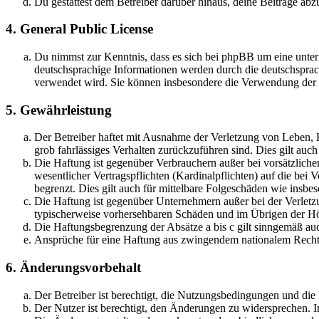
Du gestattest dem Betreiber darüber hinaus, deine Beiträge abz
4. General Public License
Du nimmst zur Kenntnis, dass es sich bei phpBB um eine unter
deutschsprachige Informationen werden durch die deutschspr
verwendet wird. Sie können insbesondere die Verwendung der S
5. Gewährleistung
Der Betreiber haftet mit Ausnahme der Verletzung von Leben, Kö
grob fahrlässiges Verhalten zurückzuführen sind. Dies gilt au
Die Haftung ist gegenüber Verbrauchern außer bei vorsätzlich
wesentlicher Vertragspflichten (Kardinalpflichten) auf die be
begrenzt. Dies gilt auch für mittelbare Folgeschäden wie ins
Die Haftung ist gegenüber Unternehmern außer bei der Verletzu
typischerweise vorhersehbaren Schäden und im Übrigen der Höh
Die Haftungsbegrenzung der Absätze a bis c gilt sinngemäß auc
Ansprüche für eine Haftung aus zwingendem nationalem Recht 
6. Änderungsvorbehalt
Der Betreiber ist berechtigt, die Nutzungsbedingungen und di
Der Nutzer ist berechtigt, den Änderungen zu widersprechen. I