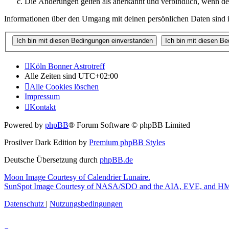
Die Änderungen gelten als anerkannt und verbindlich, wenn d
Informationen über den Umgang mit deinen persönlichen Daten sind i
Köln Bonner Astrotreff
Alle Zeiten sind
UTC+02:00
Alle Cookies löschen
Impressum
Kontakt
Powered by
phpBB
® Forum Software © phpBB Limited
Prosilver Dark Edition by
Premium phpBB Styles
Deutsche Übersetzung durch
phpBB.de
Moon Image Courtesy of Calendrier Lunaire.
SunSpot Image Courtesy of NASA/SDO and the AIA, EVE, and HMI
Datenschutz
|
Nutzungsbedingungen