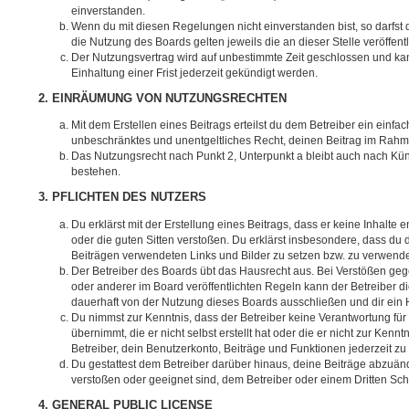
einverstanden.
Wenn du mit diesen Regelungen nicht einverstanden bist, so darfst d
die Nutzung des Boards gelten jeweils die an dieser Stelle veröffen
Der Nutzungsvertrag wird auf unbestimmte Zeit geschlossen und ka
Einhaltung einer Frist jederzeit gekündigt werden.
2. EINRÄUMUNG VON NUTZUNGSRECHTEN
Mit dem Erstellen eines Beitrags erteilst du dem Betreiber ein einfac
unbeschränktes und unentgeltliches Recht, deinen Beitrag im Rahm
Das Nutzungsrecht nach Punkt 2, Unterpunkt a bleibt auch nach K
bestehen.
3. PFLICHTEN DES NUTZERS
Du erklärst mit der Erstellung eines Beitrags, dass er keine Inhalte 
oder die guten Sitten verstoßen. Du erklärst insbesondere, dass du d
Beiträgen verwendeten Links und Bilder zu setzen bzw. zu verwend
Der Betreiber des Boards übt das Hausrecht aus. Bei Verstößen g
oder anderer im Board veröffentlichten Regeln kann der Betreiber 
dauerhaft von der Nutzung dieses Boards ausschließen und dir ein H
Du nimmst zur Kenntnis, dass der Betreiber keine Verantwortung für 
übernimmt, die er nicht selbst erstellt hat oder die er nicht zur Ke
Betreiber, dein Benutzerkonto, Beiträge und Funktionen jederzeit zu
Du gestattest dem Betreiber darüber hinaus, deine Beiträge abzuänd
verstoßen oder geeignet sind, dem Betreiber oder einem Dritten Sc
4. GENERAL PUBLIC LICENSE