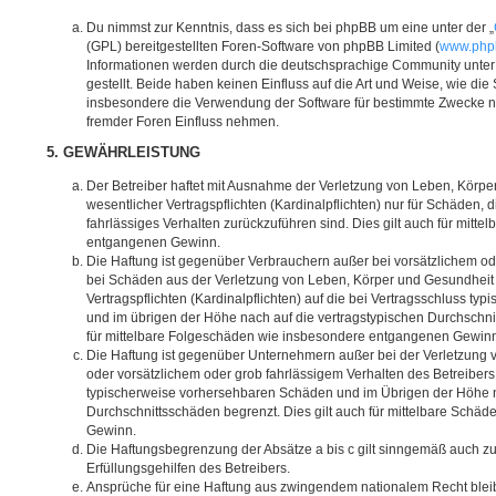
Du nimmst zur Kenntnis, dass es sich bei phpBB um eine unter der „
(GPL) bereitgestellten Foren-Software von phpBB Limited (
www.php
Informationen werden durch die deutschsprachige Community unte
gestellt. Beide haben keinen Einfluss auf die Art und Weise, wie di
insbesondere die Verwendung der Software für bestimmte Zwecke ni
fremder Foren Einfluss nehmen.
5. GEWÄHRLEISTUNG
Der Betreiber haftet mit Ausnahme der Verletzung von Leben, Körpe
wesentlicher Vertragspflichten (Kardinalpflichten) nur für Schäden, d
fahrlässiges Verhalten zurückzuführen sind. Dies gilt auch für mit
entgangenen Gewinn.
Die Haftung ist gegenüber Verbrauchern außer bei vorsätzlichem od
bei Schäden aus der Verletzung von Leben, Körper und Gesundheit 
Vertragspflichten (Kardinalpflichten) auf die bei Vertragsschluss 
und im übrigen der Höhe nach auf die vertragstypischen Durchschnit
für mittelbare Folgeschäden wie insbesondere entgangenen Gewin
Die Haftung ist gegenüber Unternehmern außer bei der Verletzung
oder vorsätzlichem oder grob fahrlässigem Verhalten des Betreibers 
typischerweise vorhersehbaren Schäden und im Übrigen der Höhe n
Durchschnittsschäden begrenzt. Dies gilt auch für mittelbare Schä
Gewinn.
Die Haftungsbegrenzung der Absätze a bis c gilt sinngemäß auch zu
Erfüllungsgehilfen des Betreibers.
Ansprüche für eine Haftung aus zwingendem nationalem Recht blei