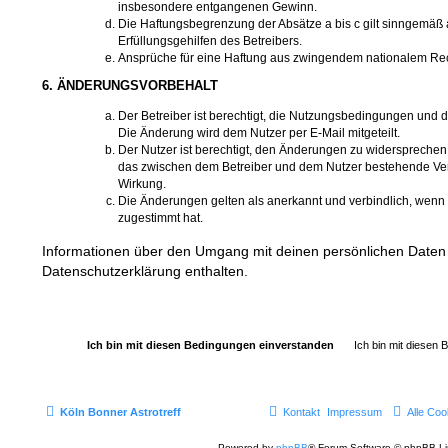
insbesondere entgangenen Gewinn.
Die Haftungsbegrenzung der Absätze a bis c gilt sinngemäß 
Erfüllungsgehilfen des Betreibers.
Ansprüche für eine Haftung aus zwingendem nationalem Rec
6. ÄNDERUNGSVORBEHALT
Der Betreiber ist berechtigt, die Nutzungsbedingungen und 
Die Änderung wird dem Nutzer per E-Mail mitgeteilt.
Der Nutzer ist berechtigt, den Änderungen zu widersprechen.
das zwischen dem Betreiber und dem Nutzer bestehende Vertr
Wirkung.
Die Änderungen gelten als anerkannt und verbindlich, wen
zugestimmt hat.
Informationen über den Umgang mit deinen persönlichen Daten 
Datenschutzerklärung enthalten.
Köln Bonner Astrotreff
Kontakt
Impressum
Alle Coo
Powered by
phpBB
® Forum Software © phpBB Li