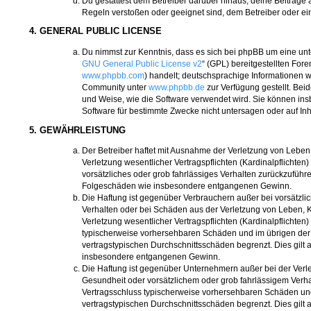
Du gestattest dem Betreiber darüber hinaus, deine Beiträge 
Regeln verstoßen oder geeignet sind, dem Betreiber oder e
4. GENERAL PUBLIC LICENSE
Du nimmst zur Kenntnis, dass es sich bei phpBB um eine unte
GNU General Public License v2
“ (GPL) bereitgestellten For
www.phpbb.com
) handelt; deutschsprachige Informationen 
Community unter
www.phpbb.de
zur Verfügung gestellt. Beid
und Weise, wie die Software verwendet wird. Sie können i
Software für bestimmte Zwecke nicht untersagen oder auf In
5. GEWÄHRLEISTUNG
Der Betreiber haftet mit Ausnahme der Verletzung von Lebe
Verletzung wesentlicher Vertragspflichten (Kardinalpflichten)
vorsätzliches oder grob fahrlässiges Verhalten zurückzuführen
Folgeschäden wie insbesondere entgangenen Gewinn.
Die Haftung ist gegenüber Verbrauchern außer bei vorsätzli
Verhalten oder bei Schäden aus der Verletzung von Leben, 
Verletzung wesentlicher Vertragspflichten (Kardinalpflichten)
typischerweise vorhersehbaren Schäden und im übrigen der
vertragstypischen Durchschnittsschäden begrenzt. Dies gilt 
insbesondere entgangenen Gewinn.
Die Haftung ist gegenüber Unternehmern außer bei der Verl
Gesundheit oder vorsätzlichem oder grob fahrlässigem Verhal
Vertragsschluss typischerweise vorhersehbaren Schäden un
vertragstypischen Durchschnittsschäden begrenzt. Dies gilt 