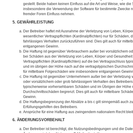
gestellt. Beide haben keinen Einfluss auf die Art und Weise, wie di
insbesondere die Verwendung der Software für bestimmte Zwecke ni
fremder Foren Einfluss nehmen.
5. GEWÄHRLEISTUNG
Der Betreiber haftet mit Ausnahme der Verletzung von Leben, Körpe
wesentlicher Vertragspflichten (Kardinalpflichten) nur für Schäden, d
fahrlässiges Verhalten zurückzuführen sind. Dies gilt auch für mit
entgangenen Gewinn.
Die Haftung ist gegenüber Verbrauchern außer bei vorsätzlichem od
bei Schäden aus der Verletzung von Leben, Körper und Gesundheit 
Vertragspflichten (Kardinalpflichten) auf die bei Vertragsschluss 
und im übrigen der Höhe nach auf die vertragstypischen Durchschnit
für mittelbare Folgeschäden wie insbesondere entgangenen Gewin
Die Haftung ist gegenüber Unternehmern außer bei der Verletzung
oder vorsätzlichem oder grob fahrlässigem Verhalten des Betreibers 
typischerweise vorhersehbaren Schäden und im Übrigen der Höhe n
Durchschnittsschäden begrenzt. Dies gilt auch für mittelbare Schä
Gewinn.
Die Haftungsbegrenzung der Absätze a bis c gilt sinngemäß auch zu
Erfüllungsgehilfen des Betreibers.
Ansprüche für eine Haftung aus zwingendem nationalem Recht blei
6. ÄNDERUNGSVORBEHALT
Der Betreiber ist berechtigt, die Nutzungsbedingungen und die Dat