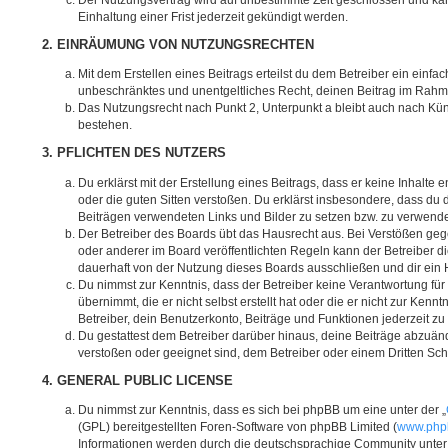
Einhaltung einer Frist jederzeit gekündigt werden.
2. EINRÄUMUNG VON NUTZUNGSRECHTEN
Mit dem Erstellen eines Beitrags erteilst du dem Betreiber ein einfac
unbeschränktes und unentgeltliches Recht, deinen Beitrag im Rahm
Das Nutzungsrecht nach Punkt 2, Unterpunkt a bleibt auch nach K
bestehen.
3. PFLICHTEN DES NUTZERS
Du erklärst mit der Erstellung eines Beitrags, dass er keine Inhalte 
oder die guten Sitten verstoßen. Du erklärst insbesondere, dass du d
Beiträgen verwendeten Links und Bilder zu setzen bzw. zu verwend
Der Betreiber des Boards übt das Hausrecht aus. Bei Verstößen g
oder anderer im Board veröffentlichten Regeln kann der Betreiber 
dauerhaft von der Nutzung dieses Boards ausschließen und dir ein H
Du nimmst zur Kenntnis, dass der Betreiber keine Verantwortung für 
übernimmt, die er nicht selbst erstellt hat oder die er nicht zur Ke
Betreiber, dein Benutzerkonto, Beiträge und Funktionen jederzeit zu
Du gestattest dem Betreiber darüber hinaus, deine Beiträge abzuänd
verstoßen oder geeignet sind, dem Betreiber oder einem Dritten Sc
4. GENERAL PUBLIC LICENSE
Du nimmst zur Kenntnis, dass es sich bei phpBB um eine unter der „
(GPL) bereitgestellten Foren-Software von phpBB Limited (
www.php
Informationen werden durch die deutschsprachige Community unte