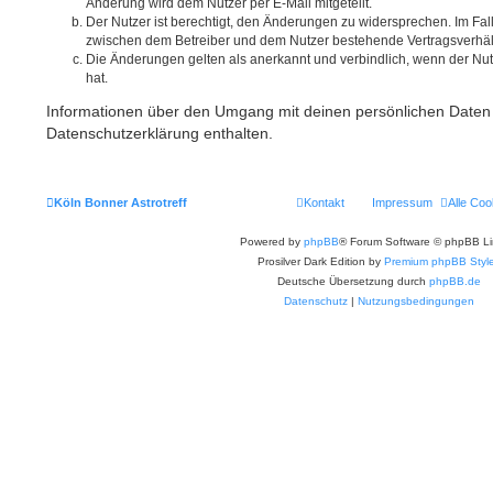
Änderung wird dem Nutzer per E-Mail mitgeteilt.
Der Nutzer ist berechtigt, den Änderungen zu widersprechen. Im Fal
zwischen dem Betreiber und dem Nutzer bestehende Vertragsverhältn
Die Änderungen gelten als anerkannt und verbindlich, wenn der N
hat.
Informationen über den Umgang mit deinen persönlichen Daten 
Datenschutzerklärung enthalten.
Köln Bonner Astrotreff
Kontakt
Impressum
Alle Coo
Powered by
phpBB
® Forum Software © phpBB Li
Prosilver Dark Edition by
Premium phpBB Styl
Deutsche Übersetzung durch
phpBB.de
Datenschutz
|
Nutzungsbedingungen