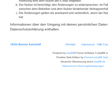
Änderung wird dem Nutzer per E-Mail mitgeteilt.
Der Nutzer ist berechtigt, den Änderungen zu widersprechen. Im Fal
zwischen dem Betreiber und dem Nutzer bestehende Vertragsverhältn
Die Änderungen gelten als anerkannt und verbindlich, wenn der N
hat.
Informationen über den Umgang mit deinen persönlichen Daten 
Datenschutzerklärung enthalten.
Köln Bonner Astrotreff
Kontakt
Impressum
Alle Coo
Powered by
phpBB
® Forum Software © phpBB Li
Prosilver Dark Edition by
Premium phpBB Styl
Deutsche Übersetzung durch
phpBB.de
Datenschutz
|
Nutzungsbedingungen