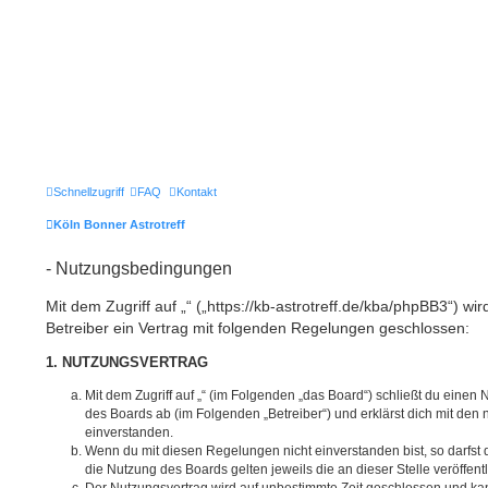
Schnellzugriff
FAQ
Kontakt
Köln Bonner Astrotreff
- Nutzungsbedingungen
Mit dem Zugriff auf „“ („https://kb-astrotreff.de/kba/phpBB3“) w
Betreiber ein Vertrag mit folgenden Regelungen geschlossen:
1. NUTZUNGSVERTRAG
Mit dem Zugriff auf „“ (im Folgenden „das Board“) schließt du einen
des Boards ab (im Folgenden „Betreiber“) und erklärst dich mit de
einverstanden.
Wenn du mit diesen Regelungen nicht einverstanden bist, so darfst d
die Nutzung des Boards gelten jeweils die an dieser Stelle veröffen
Der Nutzungsvertrag wird auf unbestimmte Zeit geschlossen und ka