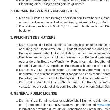
Einhaltung einer Frist jederzeit gekündigt werden.
2. EINRÄUMUNG VON NUTZUNGSRECHTEN
Mit dem Erstellen eines Beitrags erteilst du dem Betreiber ein einfac
unbeschränktes und unentgeltliches Recht, deinen Beitrag im Rahm
Das Nutzungsrecht nach Punkt 2, Unterpunkt a bleibt auch nach K
bestehen.
3. PFLICHTEN DES NUTZERS
Du erklärst mit der Erstellung eines Beitrags, dass er keine Inhalte 
oder die guten Sitten verstoßen. Du erklärst insbesondere, dass du d
Beiträgen verwendeten Links und Bilder zu setzen bzw. zu verwend
Der Betreiber des Boards übt das Hausrecht aus. Bei Verstößen g
oder anderer im Board veröffentlichten Regeln kann der Betreiber 
dauerhaft von der Nutzung dieses Boards ausschließen und dir ein H
Du nimmst zur Kenntnis, dass der Betreiber keine Verantwortung für 
übernimmt, die er nicht selbst erstellt hat oder die er nicht zur Ke
Betreiber, dein Benutzerkonto, Beiträge und Funktionen jederzeit zu
Du gestattest dem Betreiber darüber hinaus, deine Beiträge abzuänd
verstoßen oder geeignet sind, dem Betreiber oder einem Dritten Sc
4. GENERAL PUBLIC LICENSE
Du nimmst zur Kenntnis, dass es sich bei phpBB um eine unter der „
(GPL) bereitgestellten Foren-Software von phpBB Limited (
www.php
Informationen werden durch die deutschsprachige Community unte