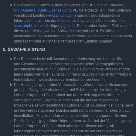
Du nimmst zur Kenntnis, dass es sich bei phpBB um eine unter der „
GNU General Public License v2
“ (GPL) bereitgestellten Foren-Software
von phpBB Limited (
www.phpbb.com
) handelt; deutschsprachige
Informationen werden durch die deutschsprachige Community unter
www.phpbb.de
zur Verfügung gestellt. Beide haben keinen Einfluss auf
die Art und Weise, wie die Software verwendet wird. Sie können
insbesondere die Verwendung der Software für bestimmte Zwecke nicht
untersagen oder auf Inhalte fremder Foren Einfluss nehmen.
5. GEWÄHRLEISTUNG
Der Betreiber haftet mit Ausnahme der Verletzung von Leben, Körper
und Gesundheit und der Verletzung wesentlicher Vertragspflichten
(Kardinalpflichten) nur für Schäden, die auf ein vorsätzliches oder grob
fahrlässiges Verhalten zurückzuführen sind. Dies gilt auch für mittelbare
Folgeschäden wie insbesondere entgangenen Gewinn.
Die Haftung ist gegenüber Verbrauchern außer bei vorsätzlichem oder
grob fahrlässigem Verhalten oder bei Schäden aus der Verletzung von
Leben, Körper und Gesundheit und der Verletzung wesentlicher
Vertragspflichten (Kardinalpflichten) auf die bei Vertragsschluss
typischerweise vorhersehbaren Schäden und im übrigen der Höhe nach
auf die vertragstypischen Durchschnittsschäden begrenzt. Dies gilt auch
für mittelbare Folgeschäden wie insbesondere entgangenen Gewinn.
Die Haftung ist gegenüber Unternehmern außer bei der Verletzung von
Leben, Körper und Gesundheit oder vorsätzlichem oder grob
fahrlässigem Verhalten des Betreibers auf die bei Vertragsschluss