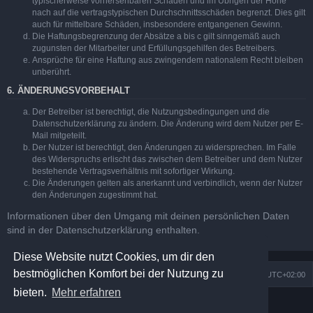
typischerweise vorhersehbaren Schäden und im Übrigen der Höhe
nach auf die vertragstypischen Durchschnittsschäden begrenzt. Dies gilt
auch für mittelbare Schäden, insbesondere entgangenen Gewinn.
Die Haftungsbegrenzung der Absätze a bis c gilt sinngemäß auch
zugunsten der Mitarbeiter und Erfüllungsgehilfen des Betreibers.
Ansprüche für eine Haftung aus zwingendem nationalem Recht bleiben
unberührt.
6. ÄNDERUNGSVORBEHALT
Der Betreiber ist berechtigt, die Nutzungsbedingungen und die
Datenschutzerklärung zu ändern. Die Änderung wird dem Nutzer per E-
Mail mitgeteilt.
Der Nutzer ist berechtigt, den Änderungen zu widersprechen. Im Falle
des Widerspruchs erlischt das zwischen dem Betreiber und dem Nutzer
bestehende Vertragsverhältnis mit sofortiger Wirkung.
Die Änderungen gelten als anerkannt und verbindlich, wenn der Nutzer
den Änderungen zugestimmt hat.
Informationen über den Umgang mit deinen persönlichen Daten
sind in der Datenschutzerklärung enthalten.
Diese Website nutzt Cookies, um dir den
bestmöglichen Komfort bei der Nutzung zu
Köln Bonner Astrotreff
Alle Zeiten sind
UTC+02:00
bieten.
Mehr erfahren
Powered by
phpBB
® Forum Software © phpBB Limited
Prosilver Dark Edition by
Premium phpBB Styles