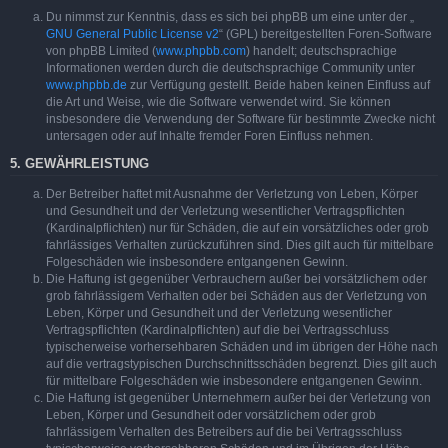
Du nimmst zur Kenntnis, dass es sich bei phpBB um eine unter der „
GNU General Public License v2
“ (GPL) bereitgestellten Foren-Software
von phpBB Limited (
www.phpbb.com
) handelt; deutschsprachige
Informationen werden durch die deutschsprachige Community unter
www.phpbb.de
zur Verfügung gestellt. Beide haben keinen Einfluss auf
die Art und Weise, wie die Software verwendet wird. Sie können
insbesondere die Verwendung der Software für bestimmte Zwecke nicht
untersagen oder auf Inhalte fremder Foren Einfluss nehmen.
5. GEWÄHRLEISTUNG
Der Betreiber haftet mit Ausnahme der Verletzung von Leben, Körper
und Gesundheit und der Verletzung wesentlicher Vertragspflichten
(Kardinalpflichten) nur für Schäden, die auf ein vorsätzliches oder grob
fahrlässiges Verhalten zurückzuführen sind. Dies gilt auch für mittelbare
Folgeschäden wie insbesondere entgangenen Gewinn.
Die Haftung ist gegenüber Verbrauchern außer bei vorsätzlichem oder
grob fahrlässigem Verhalten oder bei Schäden aus der Verletzung von
Leben, Körper und Gesundheit und der Verletzung wesentlicher
Vertragspflichten (Kardinalpflichten) auf die bei Vertragsschluss
typischerweise vorhersehbaren Schäden und im übrigen der Höhe nach
auf die vertragstypischen Durchschnittsschäden begrenzt. Dies gilt auch
für mittelbare Folgeschäden wie insbesondere entgangenen Gewinn.
Die Haftung ist gegenüber Unternehmern außer bei der Verletzung von
Leben, Körper und Gesundheit oder vorsätzlichem oder grob
fahrlässigem Verhalten des Betreibers auf die bei Vertragsschluss