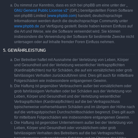
Du nimmst zur Kenntnis, dass es sich bei phpBB um eine unter der „
GNU General Public License v2
“ (GPL) bereitgestellten Foren-Software
von phpBB Limited (
www.phpbb.com
) handelt; deutschsprachige
Informationen werden durch die deutschsprachige Community unter
www.phpbb.de
zur Verfügung gestellt. Beide haben keinen Einfluss auf
die Art und Weise, wie die Software verwendet wird. Sie können
insbesondere die Verwendung der Software für bestimmte Zwecke nicht
untersagen oder auf Inhalte fremder Foren Einfluss nehmen.
5. GEWÄHRLEISTUNG
Der Betreiber haftet mit Ausnahme der Verletzung von Leben, Körper
und Gesundheit und der Verletzung wesentlicher Vertragspflichten
(Kardinalpflichten) nur für Schäden, die auf ein vorsätzliches oder grob
fahrlässiges Verhalten zurückzuführen sind. Dies gilt auch für mittelbare
Folgeschäden wie insbesondere entgangenen Gewinn.
Die Haftung ist gegenüber Verbrauchern außer bei vorsätzlichem oder
grob fahrlässigem Verhalten oder bei Schäden aus der Verletzung von
Leben, Körper und Gesundheit und der Verletzung wesentlicher
Vertragspflichten (Kardinalpflichten) auf die bei Vertragsschluss
typischerweise vorhersehbaren Schäden und im übrigen der Höhe nach
auf die vertragstypischen Durchschnittsschäden begrenzt. Dies gilt auch
für mittelbare Folgeschäden wie insbesondere entgangenen Gewinn.
Die Haftung ist gegenüber Unternehmern außer bei der Verletzung von
Leben, Körper und Gesundheit oder vorsätzlichem oder grob
fahrlässigem Verhalten des Betreibers auf die bei Vertragsschluss