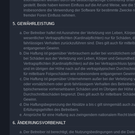
Informationen werden durch die deutschsprachige Community unte
gestellt. Beide haben keinen Einfluss auf die Art und Weise, wie di
insbesondere die Verwendung der Software für bestimmte Zwecke ni
fremder Foren Einfluss nehmen.
5. GEWÄHRLEISTUNG
Der Betreiber haftet mit Ausnahme der Verletzung von Leben, Körpe
wesentlicher Vertragspflichten (Kardinalpflichten) nur für Schäden, d
fahrlässiges Verhalten zurückzuführen sind. Dies gilt auch für mit
entgangenen Gewinn.
Die Haftung ist gegenüber Verbrauchern außer bei vorsätzlichem od
bei Schäden aus der Verletzung von Leben, Körper und Gesundheit 
Vertragspflichten (Kardinalpflichten) auf die bei Vertragsschluss 
und im übrigen der Höhe nach auf die vertragstypischen Durchschnit
für mittelbare Folgeschäden wie insbesondere entgangenen Gewin
Die Haftung ist gegenüber Unternehmern außer bei der Verletzung
oder vorsätzlichem oder grob fahrlässigem Verhalten des Betreibers 
typischerweise vorhersehbaren Schäden und im Übrigen der Höhe n
Durchschnittsschäden begrenzt. Dies gilt auch für mittelbare Schä
Gewinn.
Die Haftungsbegrenzung der Absätze a bis c gilt sinngemäß auch zu
Erfüllungsgehilfen des Betreibers.
Ansprüche für eine Haftung aus zwingendem nationalem Recht blei
6. ÄNDERUNGSVORBEHALT
Der Betreiber ist berechtigt, die Nutzungsbedingungen und die Dat