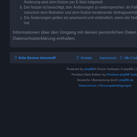
Änderung wird dem Nutzer per E-Mail mitgeteilt.
Der Nutzer ist berechtigt, den Änderungen zu widersprechen. Im Fal
zwischen dem Betreiber und dem Nutzer bestehende Vertragsverhältn
Die Änderungen gelten als anerkannt und verbindlich, wenn der N
hat.
Informationen über den Umgang mit deinen persönlichen Daten 
Datenschutzerklärung enthalten.
Köln Bonner Astrotreff
Kontakt
Impressum
Alle Coo
Powered by
phpBB
® Forum Software © phpBB Li
Prosilver Dark Edition by
Premium phpBB Styl
Deutsche Übersetzung durch
phpBB.de
Datenschutz
|
Nutzungsbedingungen