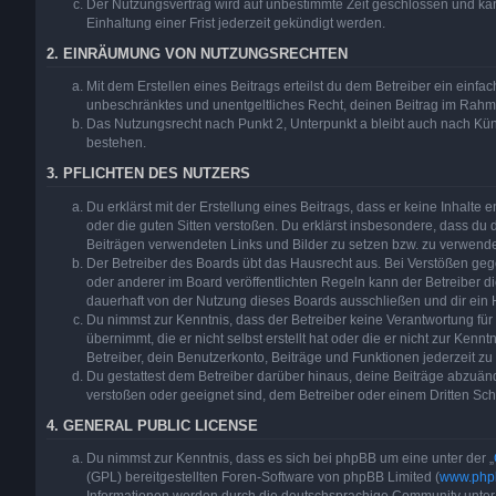
Der Nutzungsvertrag wird auf unbestimmte Zeit geschlossen und ka
Einhaltung einer Frist jederzeit gekündigt werden.
2. EINRÄUMUNG VON NUTZUNGSRECHTEN
Mit dem Erstellen eines Beitrags erteilst du dem Betreiber ein einfac
unbeschränktes und unentgeltliches Recht, deinen Beitrag im Rahm
Das Nutzungsrecht nach Punkt 2, Unterpunkt a bleibt auch nach K
bestehen.
3. PFLICHTEN DES NUTZERS
Du erklärst mit der Erstellung eines Beitrags, dass er keine Inhalte 
oder die guten Sitten verstoßen. Du erklärst insbesondere, dass du d
Beiträgen verwendeten Links und Bilder zu setzen bzw. zu verwend
Der Betreiber des Boards übt das Hausrecht aus. Bei Verstößen g
oder anderer im Board veröffentlichten Regeln kann der Betreiber 
dauerhaft von der Nutzung dieses Boards ausschließen und dir ein H
Du nimmst zur Kenntnis, dass der Betreiber keine Verantwortung für 
übernimmt, die er nicht selbst erstellt hat oder die er nicht zur Ke
Betreiber, dein Benutzerkonto, Beiträge und Funktionen jederzeit zu
Du gestattest dem Betreiber darüber hinaus, deine Beiträge abzuänd
verstoßen oder geeignet sind, dem Betreiber oder einem Dritten Sc
4. GENERAL PUBLIC LICENSE
Du nimmst zur Kenntnis, dass es sich bei phpBB um eine unter der „
(GPL) bereitgestellten Foren-Software von phpBB Limited (
www.php