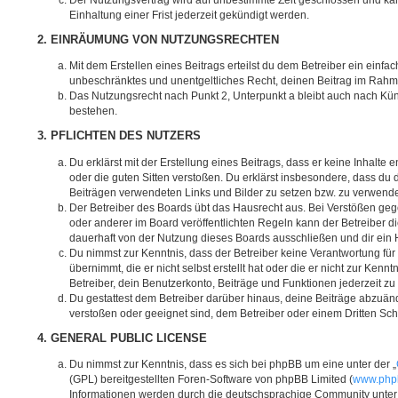
Einhaltung einer Frist jederzeit gekündigt werden.
2. EINRÄUMUNG VON NUTZUNGSRECHTEN
Mit dem Erstellen eines Beitrags erteilst du dem Betreiber ein einfac
unbeschränktes und unentgeltliches Recht, deinen Beitrag im Rahm
Das Nutzungsrecht nach Punkt 2, Unterpunkt a bleibt auch nach K
bestehen.
3. PFLICHTEN DES NUTZERS
Du erklärst mit der Erstellung eines Beitrags, dass er keine Inhalte 
oder die guten Sitten verstoßen. Du erklärst insbesondere, dass du d
Beiträgen verwendeten Links und Bilder zu setzen bzw. zu verwend
Der Betreiber des Boards übt das Hausrecht aus. Bei Verstößen g
oder anderer im Board veröffentlichten Regeln kann der Betreiber 
dauerhaft von der Nutzung dieses Boards ausschließen und dir ein H
Du nimmst zur Kenntnis, dass der Betreiber keine Verantwortung für 
übernimmt, die er nicht selbst erstellt hat oder die er nicht zur Ke
Betreiber, dein Benutzerkonto, Beiträge und Funktionen jederzeit zu
Du gestattest dem Betreiber darüber hinaus, deine Beiträge abzuänd
verstoßen oder geeignet sind, dem Betreiber oder einem Dritten Sc
4. GENERAL PUBLIC LICENSE
Du nimmst zur Kenntnis, dass es sich bei phpBB um eine unter der „
(GPL) bereitgestellten Foren-Software von phpBB Limited (
www.php
Informationen werden durch die deutschsprachige Community unte