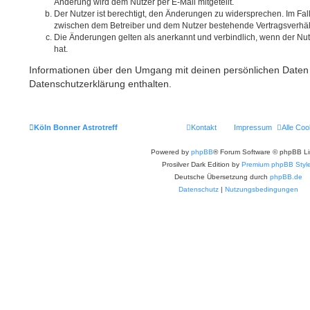
Änderung wird dem Nutzer per E-Mail mitgeteilt.
Der Nutzer ist berechtigt, den Änderungen zu widersprechen. Im Fal
zwischen dem Betreiber und dem Nutzer bestehende Vertragsverhältn
Die Änderungen gelten als anerkannt und verbindlich, wenn der N
hat.
Informationen über den Umgang mit deinen persönlichen Daten 
Datenschutzerklärung enthalten.
Köln Bonner Astrotreff
Kontakt
Impressum
Alle Coo
Powered by
phpBB
® Forum Software © phpBB Li
Prosilver Dark Edition by
Premium phpBB Styl
Deutsche Übersetzung durch
phpBB.de
Datenschutz
|
Nutzungsbedingungen