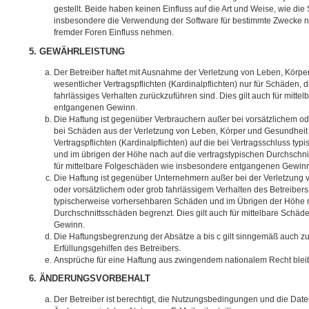
gestellt. Beide haben keinen Einfluss auf die Art und Weise, wie di
insbesondere die Verwendung der Software für bestimmte Zwecke ni
fremder Foren Einfluss nehmen.
5. GEWÄHRLEISTUNG
Der Betreiber haftet mit Ausnahme der Verletzung von Leben, Körpe
wesentlicher Vertragspflichten (Kardinalpflichten) nur für Schäden, d
fahrlässiges Verhalten zurückzuführen sind. Dies gilt auch für mit
entgangenen Gewinn.
Die Haftung ist gegenüber Verbrauchern außer bei vorsätzlichem od
bei Schäden aus der Verletzung von Leben, Körper und Gesundheit 
Vertragspflichten (Kardinalpflichten) auf die bei Vertragsschluss 
und im übrigen der Höhe nach auf die vertragstypischen Durchschnit
für mittelbare Folgeschäden wie insbesondere entgangenen Gewin
Die Haftung ist gegenüber Unternehmern außer bei der Verletzung
oder vorsätzlichem oder grob fahrlässigem Verhalten des Betreibers 
typischerweise vorhersehbaren Schäden und im Übrigen der Höhe n
Durchschnittsschäden begrenzt. Dies gilt auch für mittelbare Schä
Gewinn.
Die Haftungsbegrenzung der Absätze a bis c gilt sinngemäß auch zu
Erfüllungsgehilfen des Betreibers.
Ansprüche für eine Haftung aus zwingendem nationalem Recht blei
6. ÄNDERUNGSVORBEHALT
Der Betreiber ist berechtigt, die Nutzungsbedingungen und die Dat