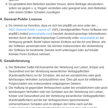
sperren.
Du gestattest dem Betreiber darüber hinaus, deine Beiträge abzuändern,
sofern sie gegen o. g. Regeln verstoßen oder geeignet sind, dem Betreiber
oder einem Dritten Schaden zuzufügen.
4. General Public License
Du nimmst zur Kenntnis, dass es sich bei phpBB um eine unter der „
GNU General Public License v2
“ (GPL) bereitgestellten Foren-Software von
phpBB Limited (
www.phpbb.com
) handelt; deutschsprachige Informationen
werden durch die deutschsprachige Community unter
www.phpbb.de
zur
Verfügung gestellt. Beide haben keinen Einfluss auf die Art und Weise, wie
die Software verwendet wird. Sie können insbesondere die Verwendung
der Software für bestimmte Zwecke nicht untersagen oder auf Inhalte
fremder Foren Einfluss nehmen.
5. Gewährleistung
Der Betreiber haftet mit Ausnahme der Verletzung von Leben, Körper und
Gesundheit und der Verletzung wesentlicher Vertragspflichten
(Kardinalpflichten) nur für Schäden, die auf ein vorsätzliches oder grob
fahrlässiges Verhalten zurückzuführen sind. Dies gilt auch für mittelbare
Folgeschäden wie insbesondere entgangenen Gewinn.
Die Haftung ist gegenüber Verbrauchern außer bei vorsätzlichem oder grob
fahrlässigem Verhalten oder bei Schäden aus der Verletzung von Leben,
Körper und Gesundheit und der Verletzung wesentlicher Vertragspflichten
(Kardinalpflichten) auf die bei Vertragsschluss typischerweise
vorhersehbaren Schäden und im übrigen der Höhe nach auf die