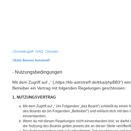
Schnellzugriff
FAQ
Kontakt
Köln Bonner Astrotreff
- Nutzungsbedingungen
Mit dem Zugriff auf „“ („https://kb-astrotreff.de/kba/phpBB3“) w
Betreiber ein Vertrag mit folgenden Regelungen geschlossen:
1. NUTZUNGSVERTRAG
Mit dem Zugriff auf „“ (im Folgenden „das Board“) schließt du einen
des Boards ab (im Folgenden „Betreiber“) und erklärst dich mit de
einverstanden.
Wenn du mit diesen Regelungen nicht einverstanden bist, so darfst d
die Nutzung des Boards gelten jeweils die an dieser Stelle veröffen
Der Nutzungsvertrag wird auf unbestimmte Zeit geschlossen und ka