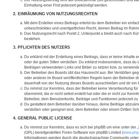
Einhaltung einer Frist jederzeit gekündigt werden.
2. EINRÄUMUNG VON NUTZUNGSRECHTEN
Mit dem Erstellen eines Beitrags erteilst du dem Betreiber ein einfac
unbeschränktes und unentgeltliches Recht, deinen Beitrag im Rahm
Das Nutzungsrecht nach Punkt 2, Unterpunkt a bleibt auch nach K
bestehen.
3. PFLICHTEN DES NUTZERS
Du erklärst mit der Erstellung eines Beitrags, dass er keine Inhalte 
oder die guten Sitten verstoßen. Du erklärst insbesondere, dass du d
Beiträgen verwendeten Links und Bilder zu setzen bzw. zu verwend
Der Betreiber des Boards übt das Hausrecht aus. Bei Verstößen g
oder anderer im Board veröffentlichten Regeln kann der Betreiber 
dauerhaft von der Nutzung dieses Boards ausschließen und dir ein H
Du nimmst zur Kenntnis, dass der Betreiber keine Verantwortung für 
übernimmt, die er nicht selbst erstellt hat oder die er nicht zur Ke
Betreiber, dein Benutzerkonto, Beiträge und Funktionen jederzeit zu
Du gestattest dem Betreiber darüber hinaus, deine Beiträge abzuänd
verstoßen oder geeignet sind, dem Betreiber oder einem Dritten Sc
4. GENERAL PUBLIC LICENSE
Du nimmst zur Kenntnis, dass es sich bei phpBB um eine unter der „
(GPL) bereitgestellten Foren-Software von phpBB Limited (
www.php
Informationen werden durch die deutschsprachige Community unte