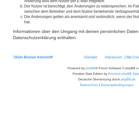
Änderung wird dem Nutzer per E-Mail mitgeteilt.
Der Nutzer ist berechtigt, den Änderungen zu widersprechen. Im Fal
zwischen dem Betreiber und dem Nutzer bestehende Vertragsverhältn
Die Änderungen gelten als anerkannt und verbindlich, wenn der N
hat.
Informationen über den Umgang mit deinen persönlichen Daten 
Datenschutzerklärung enthalten.
Köln Bonner Astrotreff
Kontakt
Impressum
Alle Coo
Powered by
phpBB
® Forum Software © phpBB Li
Prosilver Dark Edition by
Premium phpBB Styl
Deutsche Übersetzung durch
phpBB.de
Datenschutz
|
Nutzungsbedingungen