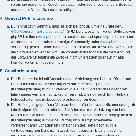
sofern sie gegen o. g. Regeln verstoßen oder geeignet sind, dem Betreiber
oder einem Dritten Schaden zuzufügen.
4. General Public License
Du nimmst zur Kenntnis, dass es sich bei phpBB um eine unter der „
GNU General Public License v2
“ (GPL) bereitgestellten Foren-Software von
phpBB Limited (
www.phpbb.com
) handelt; deutschsprachige Informationen
werden durch die deutschsprachige Community unter
www.phpbb.de
zur
Verfügung gestellt. Beide haben keinen Einfluss auf die Art und Weise, wie
die Software verwendet wird. Sie können insbesondere die Verwendung
der Software für bestimmte Zwecke nicht untersagen oder auf Inhalte
fremder Foren Einfluss nehmen.
5. Gewährleistung
Der Betreiber haftet mit Ausnahme der Verletzung von Leben, Körper und
Gesundheit und der Verletzung wesentlicher Vertragspflichten
(Kardinalpflichten) nur für Schäden, die auf ein vorsätzliches oder grob
fahrlässiges Verhalten zurückzuführen sind. Dies gilt auch für mittelbare
Folgeschäden wie insbesondere entgangenen Gewinn.
Die Haftung ist gegenüber Verbrauchern außer bei vorsätzlichem oder grob
fahrlässigem Verhalten oder bei Schäden aus der Verletzung von Leben,
Körper und Gesundheit und der Verletzung wesentlicher Vertragspflichten
(Kardinalpflichten) auf die bei Vertragsschluss typischerweise
vorhersehbaren Schäden und im übrigen der Höhe nach auf die
vertragstypischen Durchschnittsschäden begrenzt. Dies gilt auch für
mittelbare Folgeschäden wie insbesondere entgangenen Gewinn.