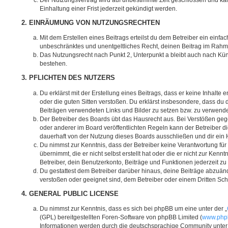
Einhaltung einer Frist jederzeit gekündigt werden.
2. EINRÄUMUNG VON NUTZUNGSRECHTEN
Mit dem Erstellen eines Beitrags erteilst du dem Betreiber ein einfac
unbeschränktes und unentgeltliches Recht, deinen Beitrag im Rahm
Das Nutzungsrecht nach Punkt 2, Unterpunkt a bleibt auch nach K
bestehen.
3. PFLICHTEN DES NUTZERS
Du erklärst mit der Erstellung eines Beitrags, dass er keine Inhalte 
oder die guten Sitten verstoßen. Du erklärst insbesondere, dass du d
Beiträgen verwendeten Links und Bilder zu setzen bzw. zu verwend
Der Betreiber des Boards übt das Hausrecht aus. Bei Verstößen g
oder anderer im Board veröffentlichten Regeln kann der Betreiber 
dauerhaft von der Nutzung dieses Boards ausschließen und dir ein H
Du nimmst zur Kenntnis, dass der Betreiber keine Verantwortung für 
übernimmt, die er nicht selbst erstellt hat oder die er nicht zur Ke
Betreiber, dein Benutzerkonto, Beiträge und Funktionen jederzeit zu
Du gestattest dem Betreiber darüber hinaus, deine Beiträge abzuänd
verstoßen oder geeignet sind, dem Betreiber oder einem Dritten Sc
4. GENERAL PUBLIC LICENSE
Du nimmst zur Kenntnis, dass es sich bei phpBB um eine unter der „
(GPL) bereitgestellten Foren-Software von phpBB Limited (
www.php
Informationen werden durch die deutschsprachige Community unte