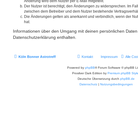
Änderung wird dem Nutzer per E-Mail mitgeteilt.
Der Nutzer ist berechtigt, den Änderungen zu widersprechen. Im Fal
zwischen dem Betreiber und dem Nutzer bestehende Vertragsverhältn
Die Änderungen gelten als anerkannt und verbindlich, wenn der N
hat.
Informationen über den Umgang mit deinen persönlichen Daten 
Datenschutzerklärung enthalten.
Köln Bonner Astrotreff
Kontakt
Impressum
Alle Coo
Powered by
phpBB
® Forum Software © phpBB Li
Prosilver Dark Edition by
Premium phpBB Styl
Deutsche Übersetzung durch
phpBB.de
Datenschutz
|
Nutzungsbedingungen