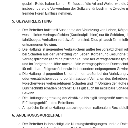
gestellt. Beide haben keinen Einfluss auf die Art und Weise, wie di
insbesondere die Verwendung der Software für bestimmte Zwecke ni
fremder Foren Einfluss nehmen.
5. GEWÄHRLEISTUNG
Der Betreiber haftet mit Ausnahme der Verletzung von Leben, Körpe
wesentlicher Vertragspflichten (Kardinalpflichten) nur für Schäden, d
fahrlässiges Verhalten zurückzuführen sind. Dies gilt auch für mit
entgangenen Gewinn.
Die Haftung ist gegenüber Verbrauchern außer bei vorsätzlichem od
bei Schäden aus der Verletzung von Leben, Körper und Gesundheit 
Vertragspflichten (Kardinalpflichten) auf die bei Vertragsschluss 
und im übrigen der Höhe nach auf die vertragstypischen Durchschnit
für mittelbare Folgeschäden wie insbesondere entgangenen Gewin
Die Haftung ist gegenüber Unternehmern außer bei der Verletzung
oder vorsätzlichem oder grob fahrlässigem Verhalten des Betreibers 
typischerweise vorhersehbaren Schäden und im Übrigen der Höhe n
Durchschnittsschäden begrenzt. Dies gilt auch für mittelbare Schä
Gewinn.
Die Haftungsbegrenzung der Absätze a bis c gilt sinngemäß auch zu
Erfüllungsgehilfen des Betreibers.
Ansprüche für eine Haftung aus zwingendem nationalem Recht blei
6. ÄNDERUNGSVORBEHALT
Der Betreiber ist berechtigt, die Nutzungsbedingungen und die Dat