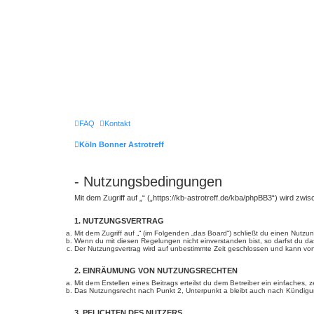
FAQ
Kontakt
Köln Bonner Astrotreff
- Nutzungsbedingungen
Mit dem Zugriff auf „“ („https://kb-astrotreff.de/kba/phpBB3“) wird zw
1. NUTZUNGSVERTRAG
Mit dem Zugriff auf „“ (im Folgenden „das Board“) schließt du einen Nutz
Wenn du mit diesen Regelungen nicht einverstanden bist, so darfst du das
Der Nutzungsvertrag wird auf unbestimmte Zeit geschlossen und kann von 
2. EINRÄUMUNG VON NUTZUNGSRECHTEN
Mit dem Erstellen eines Beitrags erteilst du dem Betreiber ein einfaches
Das Nutzungsrecht nach Punkt 2, Unterpunkt a bleibt auch nach Kündig
3. PFLICHTEN DES NUTZERS