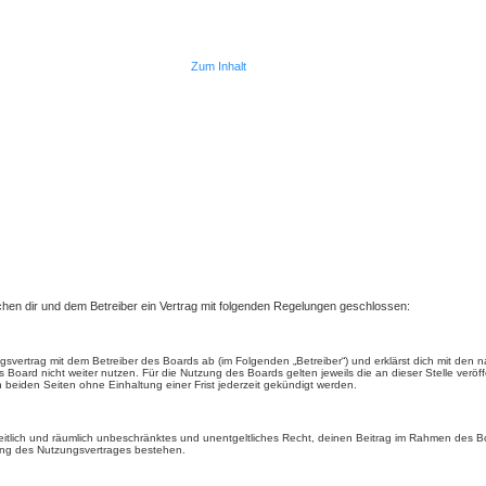
Zum Inhalt
ischen dir und dem Betreiber ein Vertrag mit folgenden Regelungen geschlossen:
ungsvertrag mit dem Betreiber des Boards ab (im Folgenden „Betreiber“) und erklärst dich mit d
 Board nicht weiter nutzen. Für die Nutzung des Boards gelten jeweils die an dieser Stelle veröf
beiden Seiten ohne Einhaltung einer Frist jederzeit gekündigt werden.
, zeitlich und räumlich unbeschränktes und unentgeltliches Recht, deinen Beitrag im Rahmen des 
ung des Nutzungsvertrages bestehen.