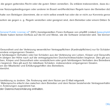
ält, die gegen geltendes Recht oder die guten Sitten verstoßen. Du erklärst insbesondere, dass du
iese Nutzungsbedingungen oder anderer im Board veröffentlichten Regeln kann der Betreiber d
halte von Beiträgen übernimmt, die er nicht selbst erstellt hat oder die er nicht zur Kenntnis g
 sofern sie gegen o. g. Regeln verstoßen oder geeignet sind, dem Betreiber oder einem Dritten
eneral Public License v2
“ (GPL) bereitgestellten Foren-Software von phpBB Limited (
www.phpb
. Beide haben keinen Einfluss auf die Art und Weise, wie die Software verwendet wird. Sie kön
sundheit und der Verletzung wesentlicher Vertragspflichten (Kardinalpflichten) nur für Schäden,
sbesondere entgangenen Gewinn.
b fahrlässigem Verhalten oder bei Schäden aus der Verletzung von Leben, Körper und Gesundheit 
im übrigen der Höhe nach auf die vertragstypischen Durchschnittsschäden begrenzt. Dies gilt a
ben, Körper und Gesundheit oder vorsätzlichem oder grob fahrlässigem Verhalten des Betreiber
n begrenzt. Dies gilt auch für mittelbare Schäden, insbesondere entgangenen Gewinn.
n der Mitarbeiter und Erfüllungsgehilfen des Betreibers.
berührt.
zerklärung zu ändern. Die Änderung wird dem Nutzer per E-Mail mitgeteilt.
 Widerspruchs erlischt das zwischen dem Betreiber und dem Nutzer bestehende Vertragsverhältnis
den Änderungen zugestimmt hat.
 der Datenschutzerklärung enthalten.
Ko