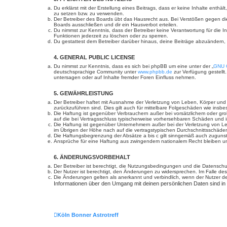
Du erklärst mit der Erstellung eines Beitrags, dass er keine Inhalte enth
zu setzen bzw. zu verwenden.
Der Betreiber des Boards übt das Hausrecht aus. Bei Verstößen gegen d
Boards ausschließen und dir ein Hausverbot erteilen.
Du nimmst zur Kenntnis, dass der Betreiber keine Verantwortung für die In
Funktionen jederzeit zu löschen oder zu sperren.
Du gestattest dem Betreiber darüber hinaus, deine Beiträge abzuändern,
4. GENERAL PUBLIC LICENSE
Du nimmst zur Kenntnis, dass es sich bei phpBB um eine unter der „
GNU G
deutschsprachige Community unter
www.phpbb.de
zur Verfügung gestellt
untersagen oder auf Inhalte fremder Foren Einfluss nehmen.
5. GEWÄHRLEISTUNG
Der Betreiber haftet mit Ausnahme der Verletzung von Leben, Körper und Ge
zurückzuführen sind. Dies gilt auch für mittelbare Folgeschäden wie in
Die Haftung ist gegenüber Verbrauchern außer bei vorsätzlichem oder gro
auf die bei Vertragsschluss typischerweise vorhersehbaren Schäden und 
Die Haftung ist gegenüber Unternehmern außer bei der Verletzung von Le
im Übrigen der Höhe nach auf die vertragstypischen Durchschnittsschäde
Die Haftungsbegrenzung der Absätze a bis c gilt sinngemäß auch zugunste
Ansprüche für eine Haftung aus zwingendem nationalem Recht bleiben un
6. ÄNDERUNGSVORBEHALT
Der Betreiber ist berechtigt, die Nutzungsbedingungen und die Datenschut
Der Nutzer ist berechtigt, den Änderungen zu widersprechen. Im Falle des
Die Änderungen gelten als anerkannt und verbindlich, wenn der Nutzer 
Informationen über den Umgang mit deinen persönlichen Daten sind in
Köln Bonner Astrotreff