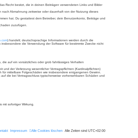
 das Recht besitzt, die in deinen Beiträgen verwendeten Links und Bilder
ich nach Abmahnung zeitweise oder dauerhaft von der Nutzung dieses
enommen hat. Du gestattest dem Betreiber, dein Benutzerkonto, Beiträge und
 Schaden zuzufügen.
b.com
) handelt; deutschsprachige Informationen werden durch die
nen insbesondere die Verwendung der Software für bestimmte Zwecke nicht
 die auf ein vorsätzliches oder grob fahrlässiges Verhalten
und der Verletzung wesentlicher Vertragspflichten (Kardinalpflichten)
uch für mittelbare Folgeschäden wie insbesondere entgangenen Gewinn.
s auf die bei Vertragsschluss typischerweise vorhersehbaren Schäden und
 mit sofortiger Wirkung.
ntakt
Impressum
Alle Cookies löschen
Alle Zeiten sind
UTC+02:00