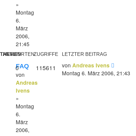
»
Montag
6.
März
2006,
21:45
THEMEN
ANTWORTEN
ZUGRIFFE
LETZTER BEITRAG
von
Andreas Ivens
FAQ
0
115611
Montag 6. März 2006, 21:43
von
Andreas
Ivens
»
Montag
6.
März
2006,