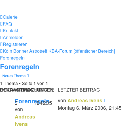
Galerie
FAQ
Kontakt
Anmelden
Registrieren
Köln Bonner Astrotreff
KBA-Forum [öffentlicher Bereich]
Forenregeln
Forenregeln
Neues Thema
1 Thema • Seite
1
von
1
BEKANNTMACHUNGEN
ANTWORTEN
ZUGRIFFE
LETZTER BEITRAG
von
Andreas Ivens
Forenregeln
0
184235
Montag 6. März 2006, 21:45
von
Andreas
Ivens