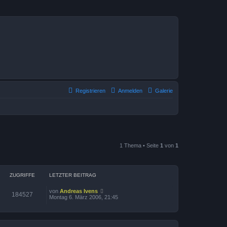
Registrieren
Anmelden
Galerie
1 Thema • Seite
1
von
1
ZUGRIFFE
LETZTER BEITRAG
von
Andreas Ivens
184527
Montag 6. März 2006, 21:45