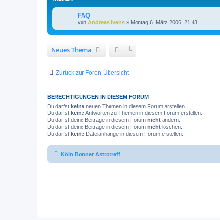
FAQ
von
Andreas Ivens
»
Montag 6. März 2006, 21:43
Neues Thema
Zurück zur Foren-Übersicht
BERECHTIGUNGEN IN DIESEM FORUM
Du darfst
keine
neuen Themen in diesem Forum erstellen.
Du darfst
keine
Antworten zu Themen in diesem Forum erstellen.
Du darfst deine Beiträge in diesem Forum
nicht
ändern.
Du darfst deine Beiträge in diesem Forum
nicht
löschen.
Du darfst
keine
Dateianhänge in diesem Forum erstellen.
Köln Bonner Astrotreff