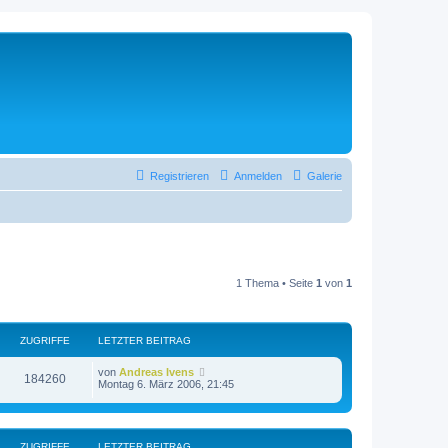
Registrieren
Anmelden
Galerie
1 Thema • Seite
1
von
1
ZUGRIFFE
LETZTER BEITRAG
von
Andreas Ivens
184260
Montag 6. März 2006, 21:45
ZUGRIFFE
LETZTER BEITRAG