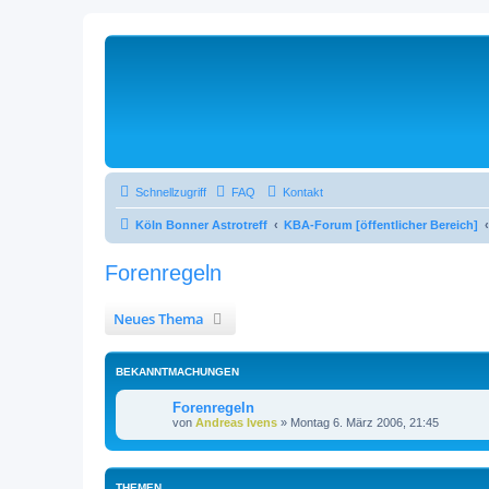
Schnellzugriff
FAQ
Kontakt
Köln Bonner Astrotreff
KBA-Forum [öffentlicher Bereich]
Forenregeln
Neues Thema
BEKANNTMACHUNGEN
Forenregeln
von
Andreas Ivens
»
Montag 6. März 2006, 21:45
THEMEN