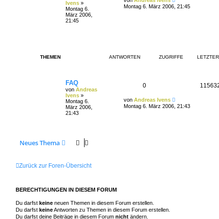
von
Andreas Ivens
Ivens
»
Montag 6. März 2006, 21:45
Montag 6.
März 2006,
21:45
THEMEN
ANTWORTEN
ZUGRIFFE
LETZTER
FAQ
0
11563
von
Andreas
Ivens
»
von
Andreas Ivens
Montag 6.
Montag 6. März 2006, 21:43
März 2006,
21:43
Neues Thema
Zurück zur Foren-Übersicht
BERECHTIGUNGEN IN DIESEM FORUM
Du darfst
keine
neuen Themen in diesem Forum erstellen.
Du darfst
keine
Antworten zu Themen in diesem Forum erstellen.
Du darfst deine Beiträge in diesem Forum
nicht
ändern.