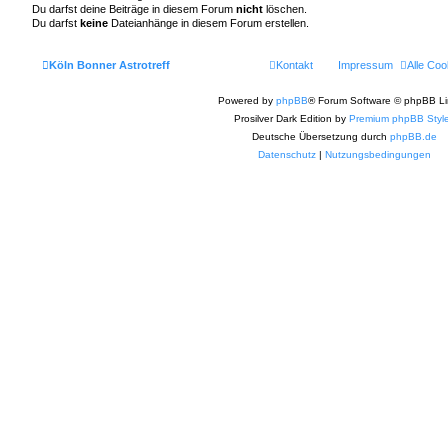
Du darfst deine Beiträge in diesem Forum
nicht
löschen.
Du darfst
keine
Dateianhänge in diesem Forum erstellen.
Köln Bonner Astrotreff
Kontakt
Impressum
Alle Coo
Powered by
phpBB
® Forum Software © phpBB Li
Prosilver Dark Edition by
Premium phpBB Styl
Deutsche Übersetzung durch
phpBB.de
Datenschutz
|
Nutzungsbedingungen