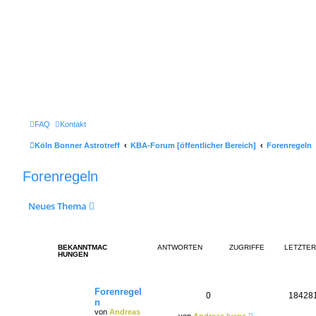
FAQ
Kontakt
Köln Bonner Astrotreff
KBA-Forum [öffentlicher Bereich]
Forenregeln
Forenregeln
Neues Thema
BEKANNTMAC
ANTWORTEN
ZUGRIFFE
LETZTER
HUNGEN
Forenregel
0
18428
n
von
Andreas