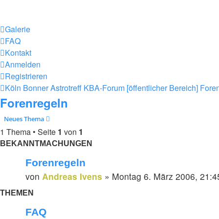
Galerie
FAQ
Kontakt
Anmelden
Registrieren
Köln Bonner Astrotreff
KBA-Forum [öffentlicher Bereich]
Fore
Forenregeln
Neues Thema
1 Thema • Seite
1
von
1
BEKANNTMACHUNGEN
Forenregeln
von
Andreas Ivens
»
Montag 6. März 2006, 21:4
THEMEN
FAQ