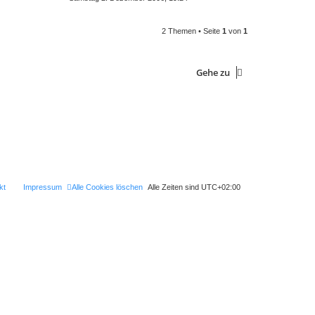
2 Themen • Seite
1
von
1
Gehe zu
kt
Impressum
Alle Cookies löschen
Alle Zeiten sind
UTC+02:00