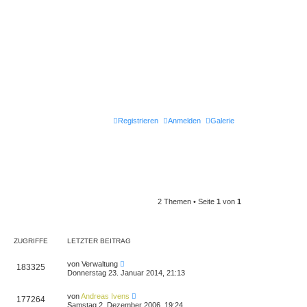
Registrieren
Anmelden
Galerie
2 Themen • Seite
1
von
1
ZUGRIFFE
LETZTER BEITRAG
von
Verwaltung
183325
Donnerstag 23. Januar 2014, 21:13
von
Andreas Ivens
177264
Samstag 2. Dezember 2006, 19:24