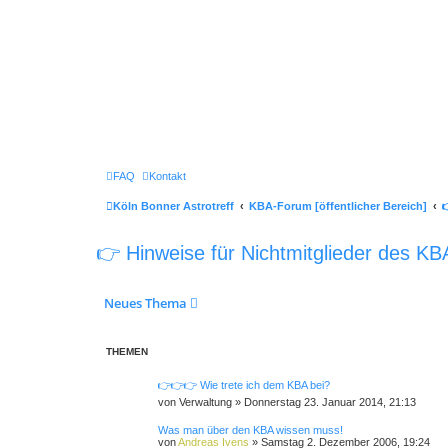
FAQ
Kontakt
Köln Bonner Astrotreff
KBA-Forum [öffentlicher Bereich]

👉 Hinweise für Nichtmitglieder des 
Neues Thema
THEMEN
👉👉👉 Wie trete ich dem KBA bei?
von
Verwaltung
»
Donnerstag 23. Januar 2014, 21:13
Was man über den KBA wissen muss!
von
Andreas Ivens
»
Samstag 2. Dezember 2006, 19:24