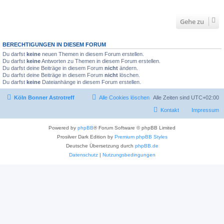
Gehe zu
BERECHTIGUNGEN IN DIESEM FORUM
Du darfst
keine
neuen Themen in diesem Forum erstellen.
Du darfst
keine
Antworten zu Themen in diesem Forum erstellen.
Du darfst deine Beiträge in diesem Forum
nicht
ändern.
Du darfst deine Beiträge in diesem Forum
nicht
löschen.
Du darfst
keine
Dateianhänge in diesem Forum erstellen.
Köln Bonner Astrotreff
Alle Cookies löschen
Alle Zeiten sind
UTC+02:00
Kontakt
Impressum
Powered by
phpBB
® Forum Software © phpBB Limited
Prosilver Dark Edition by
Premium phpBB Styles
Deutsche Übersetzung durch
phpBB.de
Datenschutz
|
Nutzungsbedingungen