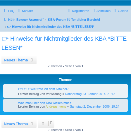
FAQ
Kontakt
Registrieren
Anmelden
Galerie
Köln Bonner Astrotreff
KBA-Forum [öffentlicher Bereich]
👉 Hinweise für Nichtmitglieder des KBA *BITTE LESEN*
👉 Hinweise für Nichtmitglieder des KBA *BITTE
LESEN*
Neues Thema
2 Themen • Seite
1
von
1
Themen
👉👉👉 Wie trete ich dem KBA bei?
Letzter Beitrag von
Verwaltung
«
Donnerstag 23. Januar 2014, 21:13
Was man über den KBA wissen muss!
Letzter Beitrag von
Andreas Ivens
«
Samstag 2. Dezember 2006, 19:24
Neues Thema
2 Themen • Seite
1
von
1