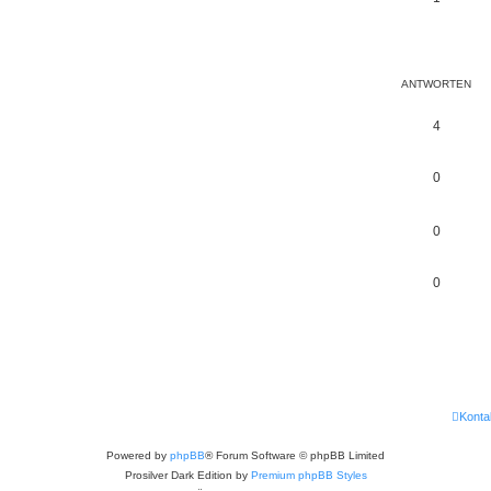
ANTWORTEN
4
0
0
0
Konta
Powered by
phpBB
® Forum Software © phpBB Limited
Prosilver Dark Edition by
Premium phpBB Styles