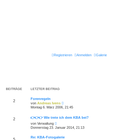
Registrieren
Anmelden
Galerie
BEITRÄGE
LETZTER BEITRAG
Forenregeln
2
N
von
Andreas Ivens
e
Montag 6. März 2006, 21:45
u
e
s
👉👉👉 Wie trete ich dem KBA bei?
2
t
N
von
Verwaltung
e
e
Donnerstag 23. Januar 2014, 21:13
r
u
B
e
e
Re: KBA-Fotogalerie
s
5
i