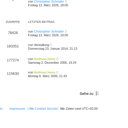
N
t
von
Christopher Schröder
t
e
e
Freitag 13. März 2026, 18:00
r
u
r
a
e
B
g
s
e
t
i
e
t
ZUGRIFFE
LETZTER BEITRAG
r
r
B
a
von
Christopher Schröder
e
g
78426
i
Freitag 13. März 2026, 18:00
t
r
von
Verwaltung
a
183351
Donnerstag 23. Januar 2014, 21:13
g
von
Andreas Ivens
177274
Samstag 2. Dezember 2006, 19:24
von
Andreas Ivens
115630
Montag 6. März 2006, 21:43
Gehe zu
kt
Impressum
Alle Cookies löschen
Alle Zeiten sind
UTC+02:00