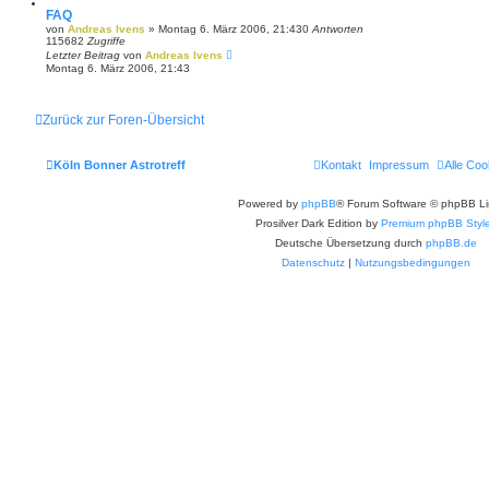
FAQ
von
Andreas Ivens
»
Montag 6. März 2006, 21:43
0
Antworten
115682
Zugriffe
Letzter Beitrag
von
Andreas Ivens
Montag 6. März 2006, 21:43
Zurück zur Foren-Übersicht
Köln Bonner Astrotreff
Kontakt
Impressum
Alle Coo
Powered by
phpBB
® Forum Software © phpBB Li
Prosilver Dark Edition by
Premium phpBB Styl
Deutsche Übersetzung durch
phpBB.de
Datenschutz
|
Nutzungsbedingungen