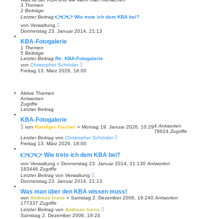
e
3
Themen
r
2
Beiträge
B
Letzter Beitrag
👉👉👉 Wie trete ich dem KBA bei?
e
N
von
Verwaltung
i
e
Donnerstag 23. Januar 2014, 21:13
t
u
r
e
KBA-Fotogalerie
a
s
1
Themen
g
t
5
Beiträge
e
Letzter Beitrag
Re: KBA-Fotogalerie
r
N
von
Christopher Schröder
B
e
Freitag 13. März 2026, 18:00
e
u
i
e
t
s
r
t
Aktive Themen
a
e
Antworten
g
r
Zugriffe
B
Letzter Beitrag
e
i
KBA-Fotogalerie
t
4
Antworten
von
Ruediger Fischer
»
Montag 19. Januar 2026, 10:29
r
78624
Zugriffe
a
Letzter Beitrag
von
Christopher Schröder
g
Freitag 13. März 2026, 18:00
👉👉👉 Wie trete ich dem KBA bei?
von
Verwaltung
»
Donnerstag 23. Januar 2014, 21:13
0
Antworten
183446
Zugriffe
Letzter Beitrag
von
Verwaltung
Donnerstag 23. Januar 2014, 21:13
Was man über den KBA wissen muss!
von
Andreas Ivens
»
Samstag 2. Dezember 2006, 19:24
0
Antworten
177337
Zugriffe
Letzter Beitrag
von
Andreas Ivens
Samstag 2. Dezember 2006, 19:24