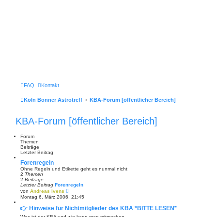
FAQ
Kontakt
Köln Bonner Astrotreff
KBA-Forum [öffentlicher Bereich]
KBA-Forum [öffentlicher Bereich]
Forum
Themen
Beiträge
Letzter Beitrag
Forenregeln
Ohne Regeln und Etikette geht es nunmal nicht
2
Themen
2
Beiträge
Letzter Beitrag
Forenregeln
N
von
Andreas Ivens
e
Montag 6. März 2006, 21:45
u
e
👉 Hinweise für Nichtmitglieder des KBA *BITTE LESEN*
s
t
Was ist der KBA und wie kann man mitmachen