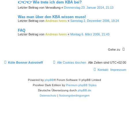
👉👉👉 Wie trete ich dem KBA bei?
Letzter Beitrag von
Verwaltung
«
Donnerstag 23. Januar 2014, 21:13
Was man über den KBA wissen muss!
Letzter Beitrag von
Andreas Ivens
«
Samstag 2. Dezember 2006, 19:24
FAQ
Letzter Beitrag von
Andreas Ivens
«
Montag 6. März 2006, 21:43
Gehe zu
Köln Bonner Astrotreff
Alle Cookies löschen
Alle Zeiten sind
UTC+02:00
Kontakt
Impressum
Powered by
phpBB
® Forum Software © phpBB Limited
Prosilver Dark Edition by
Premium phpBB Styles
Deutsche Übersetzung durch
phpBB.de
Datenschutz
|
Nutzungsbedingungen