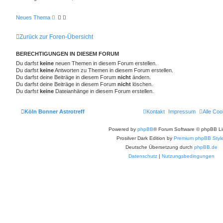
Neues Thema
Zurück zur Foren-Übersicht
BERECHTIGUNGEN IN DIESEM FORUM
Du darfst
keine
neuen Themen in diesem Forum erstellen.
Du darfst
keine
Antworten zu Themen in diesem Forum erstellen.
Du darfst deine Beiträge in diesem Forum
nicht
ändern.
Du darfst deine Beiträge in diesem Forum
nicht
löschen.
Du darfst
keine
Dateianhänge in diesem Forum erstellen.
Köln Bonner Astrotreff
Kontakt
Impressum
Alle Coo
Powered by
phpBB
® Forum Software © phpBB Li
Prosilver Dark Edition by
Premium phpBB Styl
Deutsche Übersetzung durch
phpBB.de
Datenschutz
|
Nutzungsbedingungen