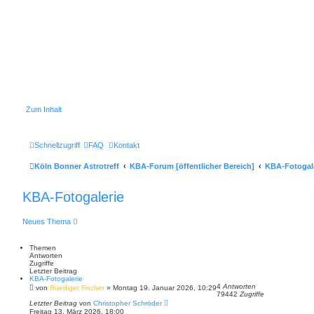
Zum Inhalt
Schnellzugriff
FAQ
Kontakt
Köln Bonner Astrotreff
KBA-Forum [öffentlicher Bereich]
KBA-Fotogal
KBA-Fotogalerie
Neues Thema
Themen
Antworten
Zugriffe
Letzter Beitrag
KBA-Fotogalerie
4
Antworten
von
Ruediger Fischer
»
Montag 19. Januar 2026, 10:29
79442
Zugriffe
Letzter Beitrag
von
Christopher Schröder
Freitag 13. März 2026, 18:00