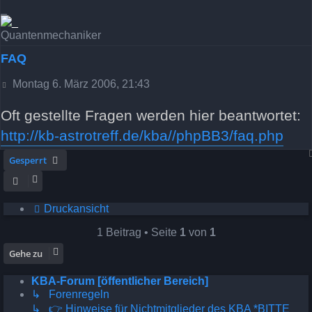
_
Quantenmechaniker
FAQ
Beitrag
Montag 6. März 2006, 21:43
Oft gestellte Fragen werden hier beantwortet:
http://kb-astrotreff.de/kba//phpBB3/faq.php
Gesperrt
Druckansicht
1 Beitrag • Seite
1
von
1
Gehe zu
KBA-Forum [öffentlicher Bereich]
↳ Forenregeln
↳ 👉 Hinweise für Nichtmitglieder des KBA *BITTE