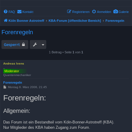
FAQ
Kontakt
Registrieren
Anmelden
Galerie
Köln Bonner Astrotreff
KBA-Forum [öffentlicher Bereich]
Forenregeln
Forenregeln
Gesperrt
1 Beitrag • Seite
1
von
1
Andreas Ivens
_
Quantenmechaniker
Forenregeln
B
Montag 6. März 2006, 21:45
e
i
Forenregeln:
t
r
a
g
Allgemein:
Das Forum ist ein Bestandteil vom Köln-Bonner-Astrotreff (KBA).
Nur Mitglieder des KBA haben Zugang zum Forum.