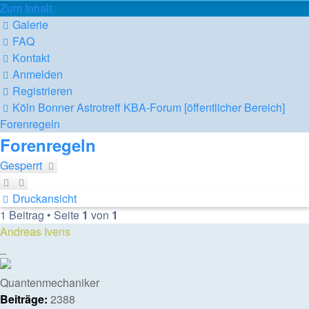
Zum Inhalt
Galerie
FAQ
Kontakt
Anmelden
Registrieren
Köln Bonner Astrotreff
KBA-Forum [öffentlicher Bereich]
Forenregeln
Forenregeln
Gesperrt
Druckansicht
1 Beitrag • Seite
1
von
1
Andreas Ivens
_
Quantenmechaniker
Beiträge:
2388