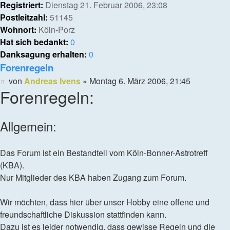
Registriert:
Dienstag 21. Februar 2006, 23:08
Postleitzahl:
51145
Wohnort:
Köln-Porz
Hat sich bedankt:
0
Danksagung erhalten:
0
Forenregeln
Beitrag
von
Andreas Ivens
»
Montag 6. März 2006, 21:45
Forenregeln:
Allgemein:
Das Forum ist ein Bestandteil vom Köln-Bonner-Astrotreff
(KBA).
Nur Mitglieder des KBA haben Zugang zum Forum.
Wir möchten, dass hier über unser Hobby eine offene und
freundschaftliche Diskussion stattfinden kann.
Dazu ist es leider notwendig, dass gewisse Regeln und die