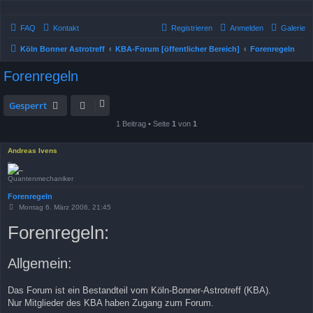
FAQ
Kontakt
Registrieren
Anmelden
Galerie
Köln Bonner Astrotreff
KBA-Forum [öffentlicher Bereich]
Forenregeln
Forenregeln
Gesperrt
1 Beitrag • Seite
1
von
1
Andreas Ivens
_
Quantenmechaniker
Forenregeln
B
Montag 6. März 2006, 21:45
e
i
Forenregeln:
t
r
a
g
Allgemein:
Das Forum ist ein Bestandteil vom Köln-Bonner-Astrotreff (KBA).
Nur Mitglieder des KBA haben Zugang zum Forum.