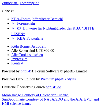
Zurück zu „Forenregeln“
Gehe zu
KBA-Forum [öffentlicher Bereich]
↳ Forenregeln
↳ 👉 Hinweise für Nichtmitglieder des KBA *BITTE
LESEN*
↳ KBA-Fotogalerie
Köln Bonner Astrotreff
Alle Zeiten sind
UTC+02:00
Alle Cookies löschen
Impressum
Kontakt
Powered by
phpBB
® Forum Software © phpBB Limited
Prosilver Dark Edition by
Premium phpBB Styles
Deutsche Übersetzung durch
phpBB.de
Moon Image Courtesy of Calendrier Lunaire.
SunSpot Image Courtesy of NASA/SDO and the AIA, EVE, and
HMI science teams.