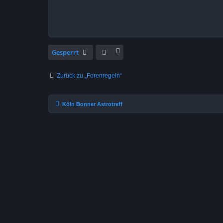
Gesperrt
Zurück zu „Forenregeln“
Köln Bonner Astrotreff