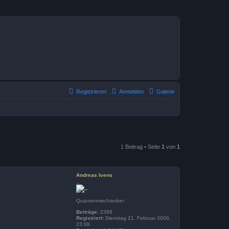
Registrieren
Anmelden
Galerie
1 Beitrag • Seite
1
von
1
Andreas Ivens
_
Quantenmechaniker
Beiträge:
2388
Registriert:
Dienstag 21. Februar 2006,
23:08