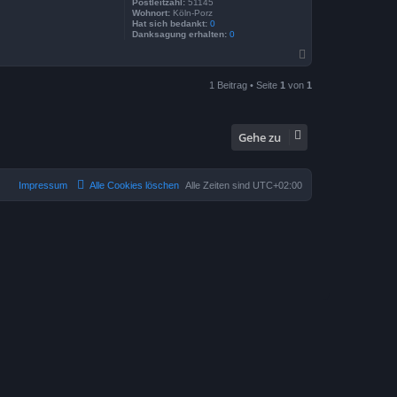
Postleitzahl:
51145
Wohnort:
Köln-Porz
Hat sich bedankt:
0
Danksagung erhalten:
0
N
a
c
1 Beitrag • Seite
1
von
1
h
o
b
e
Gehe zu
n
Impressum
Alle Cookies löschen
Alle Zeiten sind
UTC+02:00