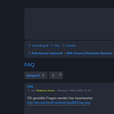
Schnellzugriff
FAQ
Kontakt
Köln Bonner Astrotreff
KBA-Forum [öffentlicher Bereich]
FAQ
Gesperrt
FAQ
B
von
Andreas Ivens
»
Montag 6. März 2006, 21:43
e
i
Oft gestellte Fragen werden hier beantwortet:
t
http://kb-astrotreff.de/kba//phpBB3/faq.php
r
a
g