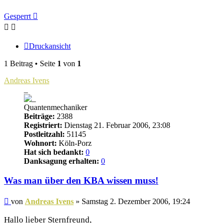
Gesperrt
Druckansicht
1 Beitrag • Seite
1
von
1
Andreas Ivens
_
Quantenmechaniker
Beiträge:
2388
Registriert:
Dienstag 21. Februar 2006, 23:08
Postleitzahl:
51145
Wohnort:
Köln-Porz
Hat sich bedankt:
0
Danksagung erhalten:
0
Was man über den KBA wissen muss!
Beitrag
von
Andreas Ivens
»
Samstag 2. Dezember 2006, 19:24
Hallo lieber Sternfreund,