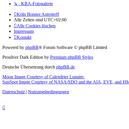
↳ KBA-Fotogalerie
Köln Bonner Astrotreff
Alle Zeiten sind
UTC+02:00
Alle Cookies löschen
Impressum
Kontakt
Powered by
phpBB
® Forum Software © phpBB Limited
Prosilver Dark Edition by
Premium phpBB Styles
Deutsche Übersetzung durch
phpBB.de
Moon Image Courtesy of Calendrier Lunaire.
SunSpot Image Courtesy of NASA/SDO and the AIA, EVE, and HMI
Datenschutz
|
Nutzungsbedingungen