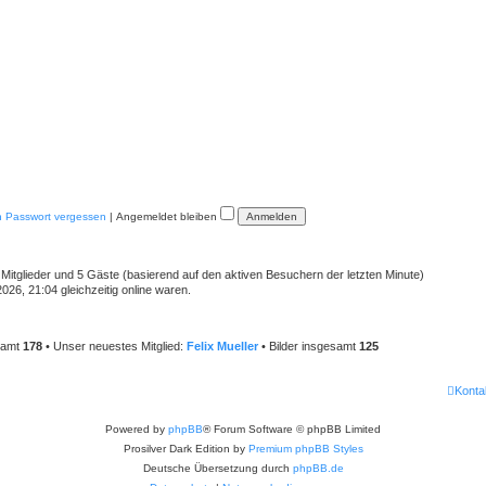
n Passwort vergessen
|
Angemeldet bleiben
e Mitglieder und 5 Gäste (basierend auf den aktiven Besuchern der letzten Minute)
26, 21:04 gleichzeitig online waren.
esamt
178
• Unser neuestes Mitglied:
Felix Mueller
• Bilder insgesamt
125
Konta
Powered by
phpBB
® Forum Software © phpBB Limited
Prosilver Dark Edition by
Premium phpBB Styles
Deutsche Übersetzung durch
phpBB.de