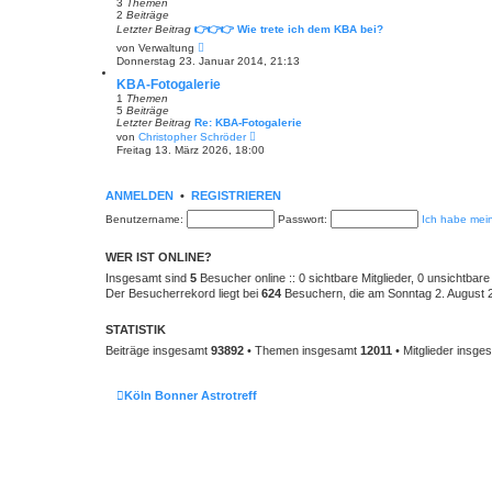
e
3
Themen
r
2
Beiträge
B
Letzter Beitrag
👉👉👉 Wie trete ich dem KBA bei?
e
N
von
Verwaltung
i
e
Donnerstag 23. Januar 2014, 21:13
t
u
r
e
KBA-Fotogalerie
a
s
1
Themen
g
t
5
Beiträge
e
Letzter Beitrag
Re: KBA-Fotogalerie
r
N
von
Christopher Schröder
B
e
Freitag 13. März 2026, 18:00
e
u
i
e
t
s
r
t
ANMELDEN
•
REGISTRIEREN
a
e
g
r
Benutzername:
Passwort:
Ich habe mei
B
e
i
WER IST ONLINE?
t
Insgesamt sind
5
Besucher online :: 0 sichtbare Mitglieder, 0 unsichtbar
r
a
Der Besucherrekord liegt bei
624
Besuchern, die am Sonntag 2. August 20
g
STATISTIK
Beiträge insgesamt
93892
• Themen insgesamt
12011
• Mitglieder insg
Köln Bonner Astrotreff