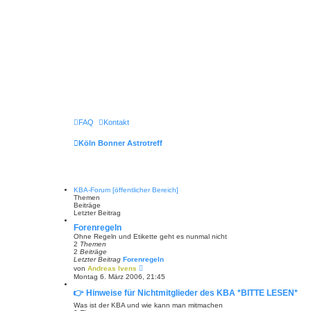
FAQ
Kontakt
Köln Bonner Astrotreff
KBA-Forum [öffentlicher Bereich]
Themen
Beiträge
Letzter Beitrag
Forenregeln
Ohne Regeln und Etikette geht es nunmal nicht
2
Themen
2
Beiträge
Letzter Beitrag
Forenregeln
N
von
Andreas Ivens
e
Montag 6. März 2006, 21:45
u
e
👉 Hinweise für Nichtmitglieder des KBA *BITTE LESEN*
s
t
Was ist der KBA und wie kann man mitmachen