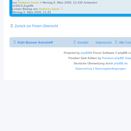
von
Andreas Ivens
»
Montag 6. März 2006, 21:43
0
Antworten
115813
Zugriffe
Letzter Beitrag
von
Andreas Ivens
Montag 6. März 2006, 21:43
Zurück zur Foren-Übersicht
Köln Bonner Astrotreff
Kontakt
Impressum
Alle Coo
Powered by
phpBB
® Forum Software © phpBB Li
Prosilver Dark Edition by
Premium phpBB Styl
Deutsche Übersetzung durch
phpBB.de
Datenschutz
|
Nutzungsbedingungen