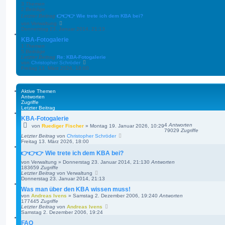
3
Themen
e
2
Beiträge
r
Letzter Beitrag
👉👉👉 Wie trete ich dem KBA bei?
B
e
N
von
Verwaltung
i
e
Donnerstag 23. Januar 2014, 21:13
t
u
r
KBA-Fotogalerie
e
a
s
1
Themen
g
t
5
Beiträge
e
Letzter Beitrag
Re: KBA-Fotogalerie
r
N
von
Christopher Schröder
B
e
Freitag 13. März 2026, 18:00
e
u
i
e
t
s
r
t
Aktive Themen
a
e
Antworten
g
r
Zugriffe
B
Letzter Beitrag
e
i
KBA-Fotogalerie
t
4
Antworten
von
Ruediger Fischer
»
Montag 19. Januar 2026, 10:29
r
79029
Zugriffe
a
Letzter Beitrag
von
Christopher Schröder
g
Freitag 13. März 2026, 18:00
👉👉👉 Wie trete ich dem KBA bei?
von
Verwaltung
»
Donnerstag 23. Januar 2014, 21:13
0
Antworten
183659
Zugriffe
Letzter Beitrag
von
Verwaltung
Donnerstag 23. Januar 2014, 21:13
Was man über den KBA wissen muss!
von
Andreas Ivens
»
Samstag 2. Dezember 2006, 19:24
0
Antworten
177445
Zugriffe
Letzter Beitrag
von
Andreas Ivens
Samstag 2. Dezember 2006, 19:24
FAQ